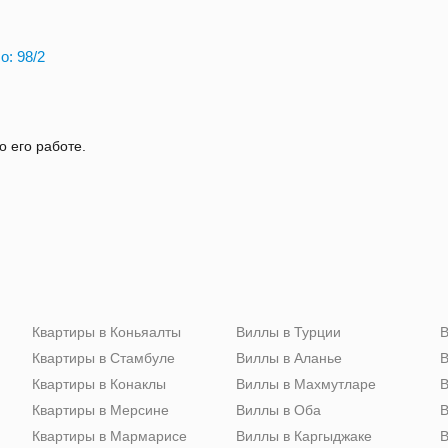
o: 98/2
о его работе.
Квартиры в Коньяалты
Виллы в Турции
В
Квартиры в Стамбуле
Виллы в Аланье
В
Квартиры в Конаклы
Виллы в Махмутларе
В
Квартиры в Мерсине
Виллы в Оба
В
Квартиры в Мармарисе
Виллы в Каргыджаке
В