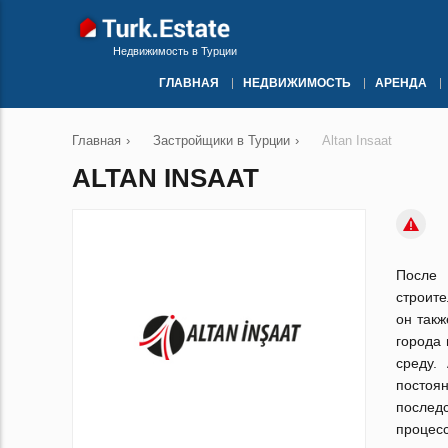
Недвижимость в Турции
ГЛАВНАЯ
НЕДВИЖИМОСТЬ
АРЕНДА
Главная
›
Застройщики в Турции
›
Altan Insaat
ALTAN INSAAT
После 
строите
он такж
города
среду.
постоя
послед
процесс