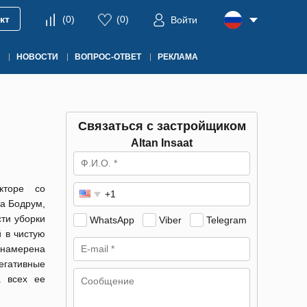
кт
(
0
)
(
0
)
Войти
НОВОСТИ
ВОПРОС-ОТВЕТ
РЕКЛАМА
Связаться с застройщиком
Altan Insaat
кторе со
а Бодрум,
ти уборки
WhatsApp
Viber
Telegram
 в чистую
намерена
егативные
а всех ее