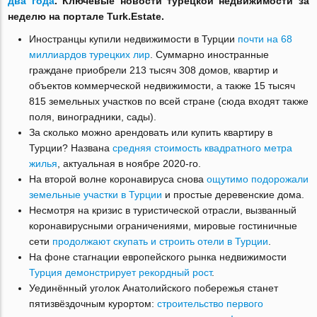
два года
. Ключевые новости турецкой недвижимости за
неделю на портале Turk.Estate.
Иностранцы купили недвижимости в Турции
почти на 68
миллиардов турецких лир
. Суммарно иностранные
граждане приобрели 213 тысяч 308 домов, квартир и
объектов коммерческой недвижимости, а также 15 тысяч
815 земельных участков по всей стране (сюда входят также
поля, виноградники, сады).
За сколько можно арендовать или купить квартиру в
Турции? Названа
средняя стоимость квадратного метра
жилья
, актуальная в ноябре 2020-го.
На второй волне коронавируса снова
ощутимо подорожали
земельные участки в Турции
и простые деревенские дома.
Несмотря на кризис в туристической отрасли, вызванный
коронавирусными ограничениями, мировые гостиничные
сети
продолжают скупать и строить отели в Турции
.
На фоне стагнации европейского рынка недвижимости
Турция демонстрирует рекордный рост
.
Уединённый уголок Анатолийского побережья станет
пятизвёздочным курортом:
строительство первого