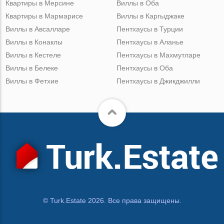
Квартиры в Мерсине
Виллы в Оба
Квартиры в Мармарисе
Виллы в Каргыджаке
Виллы в Авсалларе
Пентхаусы в Турции
Виллы в Конаклы
Пентхаусы в Аланье
Виллы в Кестеле
Пентхаусы в Махмутларе
Виллы в Белеке
Пентхаусы в Оба
Виллы в Фетхие
Пентхаусы в Джикджилли
© Turk.Estate 2026. Все права защищены.