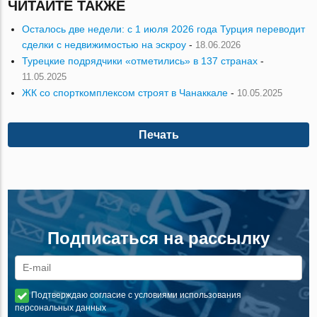
ЧИТАЙТЕ ТАКЖЕ
Осталось две недели: с 1 июля 2026 года Турция переводит
сделки с недвижимостью на эскроу
-
18.06.2026
Турецкие подрядчики «отметились» в 137 странах
-
11.05.2025
ЖК со спорткомплексом строят в Чанаккале
-
10.05.2025
Печать
Подписаться на рассылку
Подтверждаю согласие с условиями использования
персональных данных