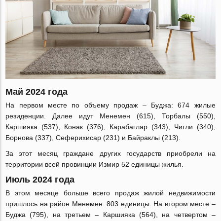
Май 2024 года
На первом месте по объему продаж – Буджа: 674 жилые
резиденции. Далее идут Менемен (615), Торбалы (550),
Каршияка (537), Конак (376), Карабаглар (343), Чигли (340),
Борнова (337), Сеферихисар (231) и Байраклы (213).
За этот месяц граждане других государств приобрели на
территории всей провинции Измир 52 единицы жилья.
Июль 2024 года
В этом месяце больше всего продаж жилой недвижимости
пришлось на район Менемен: 803 единицы. На втором месте –
Буджа (795), на третьем – Каршияка (564), на четвертом –