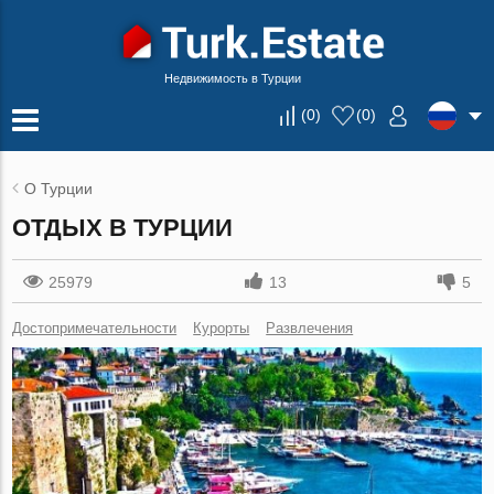
Недвижимость в Турции
(
0
)
(
0
)
О Турции
ОТДЫХ В ТУРЦИИ
25979
13
5
Достопримечательности
Курорты
Развлечения