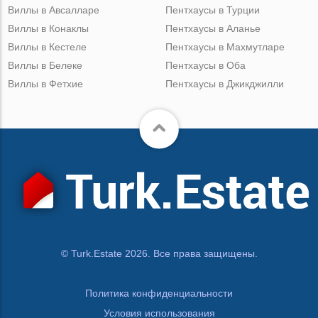
Виллы в Авсалларе
Пентхаусы в Турции
Виллы в Конаклы
Пентхаусы в Аланье
Виллы в Кестеле
Пентхаусы в Махмутларе
Виллы в Белеке
Пентхаусы в Оба
Виллы в Фетхие
Пентхаусы в Джикджилли
© Turk.Estate 2026. Все права защищены.
Политика конфиденциальности
Условия использования