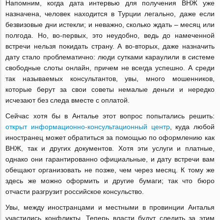
Напомним, когда дата интервью для получения ВНЖ уже
назначена, человек находится в Турции легально, даже если
безвизовые дни истекли; и неважно, сколько ждать – месяц или
полгода. Но, во-первых, это неудобно, ведь до намеченной
встречи нельзя покидать страну. А во-вторых, даже назначить
дату стало проблематично: люди сутками караулили в системе
свободные слоты онлайн, причем не всегда успешно. А среди
так называемых консультантов, увы, много мошенников,
которые берут за свои советы немалые деньги и нередко
исчезают без следа вместе с оплатой.
Сейчас хотя бы в Анталье этот вопрос попытались решить:
открыт информационно-консультационный центр
, куда любой
иностранец может обратиться за помощью по оформлению как
ВНЖ, так и других документов. Хотя эти услуги и платные,
однако они гарантированно официальные, и дату встречи вам
обещают организовать не позже, чем через месяц. К тому же
здесь же можно оформить и другие бумаги; так что бюро
отчасти разгрузит российское консульство.
Увы, между иностранцами и местными в провинции Анталья
участились конфликты. Теперь власти будут следить за этим