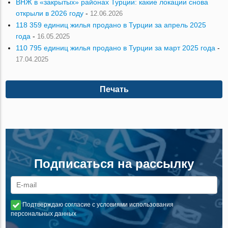
ВНЖ в «закрытых» районах Турции: какие локации снова
открыли в 2026 году
-
12.06.2026
118 359 единиц жилья продано в Турции за апрель 2025
года
-
16.05.2025
110 795 единиц жилья продано в Турции за март 2025 года
-
17.04.2025
Печать
Подписаться на рассылку
Подтверждаю согласие с условиями использования
персональных данных