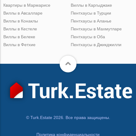
Квартиры в Мармарисе
Виллы в Каргыджаке
Виллы в Авсалларе
Пентхаусы в Турции
Виллы в Конаклы
Пентхаусы в Аланье
Виллы в Кестеле
Пентхаусы в Махмутларе
Виллы в Белеке
Пентхаусы в Оба
Виллы в Фетхие
Пентхаусы в Джикджилли
© Turk.Estate 2026. Все права защищены.
Политика конфиденциальности