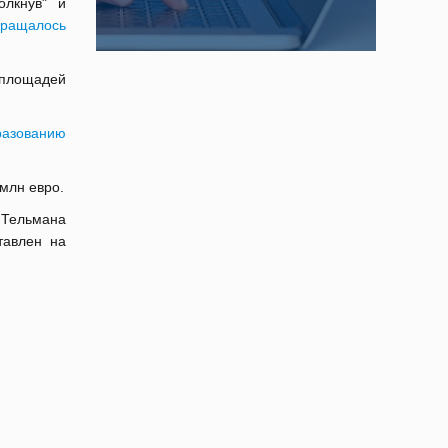
олкнув" и
кращалось
 площадей
разованию
млн евро.
 Тельмана
тавлен на