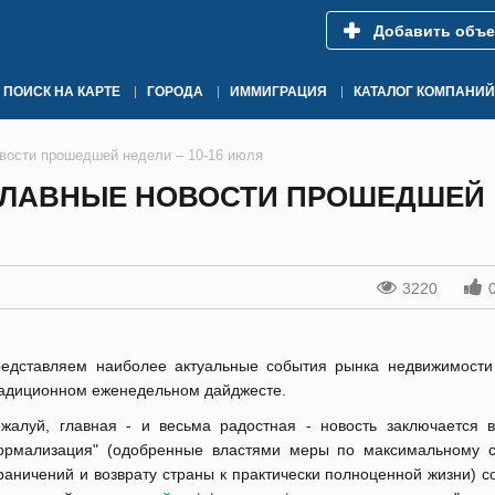
Добавить объе
ПОИСК НА КАРТЕ
ГОРОДА
ИММИГРАЦИЯ
КАТАЛОГ КОМПАНИЙ
вости прошедшей недели – 10-16 июля
ГЛАВНЫЕ НОВОСТИ ПРОШЕДШЕЙ
3220
едставляем наиболее актуальные события рынка недвижимости
адиционном еженедельном дайджесте.
жалуй, главная - и весьма радостная - новость заключается в
ормализация" (одобренные властями меры по максимальному 
раничений и возврату страны к практически полноценной жизни) с