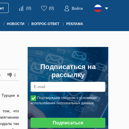
кт
(
0
)
(
0
)
Войти
НОВОСТИ
ВОПРОС-ОТВЕТ
РЕКЛАМА
Подписаться на
рассылку
0
0
 Турции в
Подтверждаю согласие с условиями
использования персональных данных
 том, что
смягчению
Подписаться
оздала так