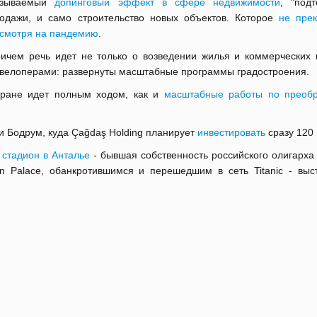
азываемый
допинговый эффект в сфере недвижимости
, "подт
одажи, и само строительство новых объектов. Которое
не пре
смотря на пандемию
.
ичем речь идет не только о возведении жилья и коммерческих
велоперами: развернуты масштабные программы градостроения.
ране идет полным ходом, как и
масштабные работы по преоб
 Бодрум, куда Çağdaş Holding планирует
инвестировать
сразу 120 
о
стадион в Анталье
- бывшая собственность российского олигарха
Palace, обанкротившимся и перешедшим в сеть Titanic - выс