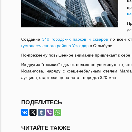
н
пр
не
Пр
де
Создание
340 городских парков и скверов
по всей ст
густонаселенного района Ускюдар
в Стамбуле.
По-прежнему повышенное внимание привлекает к себе и
Из других "громких" сделок нельзя не упомянуть то, чт
Исмаилова, наряду с фешенебельным отелем Mardan 
аукцион; стартовая цена лота - порядка $20 млн.
ПОДЕЛИТЕСЬ
ЧИТАЙТЕ ТАКЖЕ