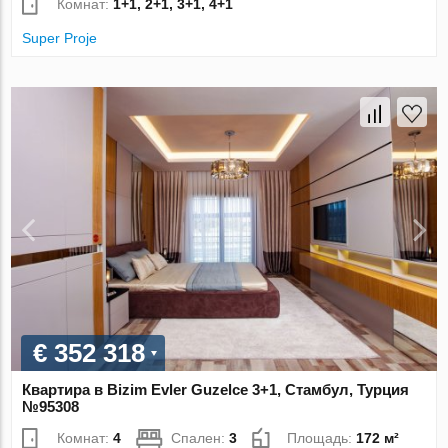
Комнат:
1+1, 2+1, 3+1, 4+1
Super Proje
€ 352 318
Квартира в Bizim Evler Guzelce 3+1, Стамбул, Турция
№95308
Комнат:
4
Спален:
3
Площадь:
172 м²