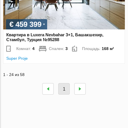
€ 459 399
Квартира в Luxera Nevbahar 3+1, Башакшехир,
Стамбул, Турция №95288
Комнат:
4
Спален:
3
Площадь:
168 м²
Super Proje
1 - 24 из 58
1