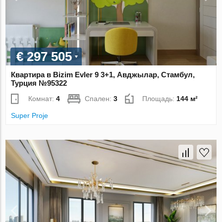
€ 297 505
Квартира в Bizim Evler 9 3+1, Авджылар, Стамбул,
Турция №95322
Комнат:
4
Спален:
3
Площадь:
144 м²
Super Proje