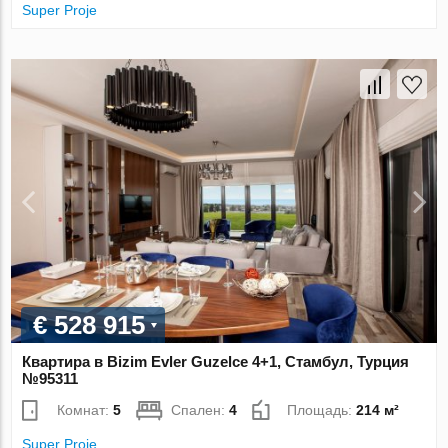
Super Proje
€ 528 915
Квартира в Bizim Evler Guzelce 4+1, Стамбул, Турция
№95311
Комнат:
5
Спален:
4
Площадь:
214 м²
Super Proje