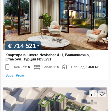
€ 714 521
Квартира в Luxera Nevbahar 4+1, Башакшехир,
Стамбул, Турция №95291
Комнат:
5
Спален:
4
Площадь:
469 м²
Super Proje