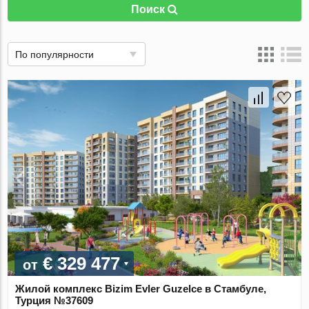
Поиск
По популярности
€ 329 477
от
Жилой комплекс Bizim Evler Guzelce в Стамбуле,
Турция №37609