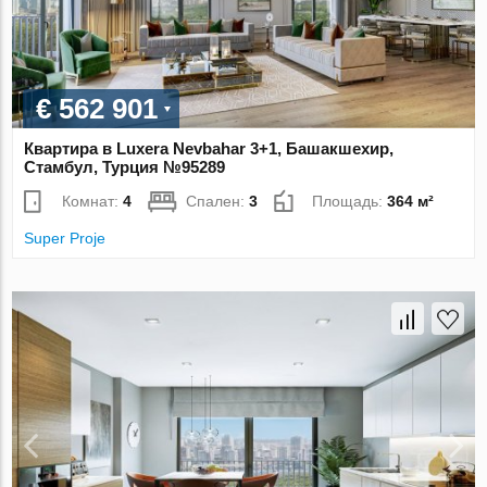
€ 562 901
Квартира в Luxera Nevbahar 3+1, Башакшехир,
Стамбул, Турция №95289
Комнат:
4
Спален:
3
Площадь:
364 м²
Super Proje