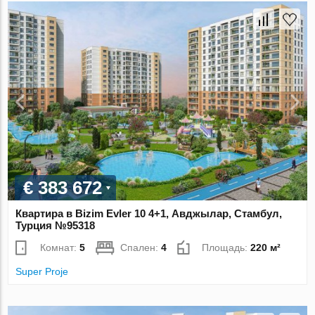
€ 383 672
Квартира в Bizim Evler 10 4+1, Авджылар, Стамбул,
Турция №95318
Комнат:
5
Спален:
4
Площадь:
220 м²
Super Proje