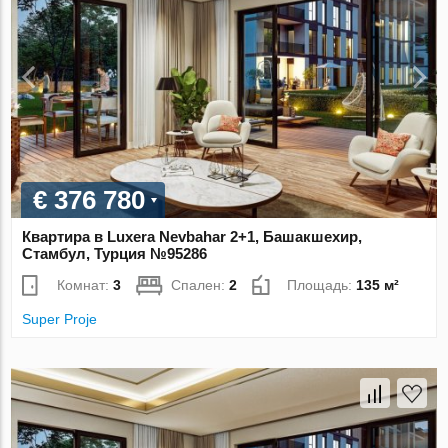
€ 376 780
Квартира в Luxera Nevbahar 2+1, Башакшехир,
Стамбул, Турция №95286
Комнат:
3
Спален:
2
Площадь:
135 м²
Super Proje