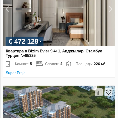
€ 472 128
Квартира в Bizim Evler 9 4+1, Авджылар, Стамбул,
Турция №95325
Комнат:
5
Спален:
4
Площадь:
226 м²
Super Proje