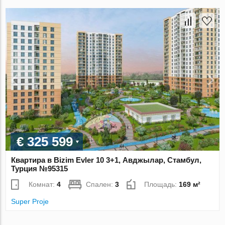
€ 325 599
Квартира в Bizim Evler 10 3+1, Авджылар, Стамбул,
Турция №95315
Комнат:
4
Спален:
3
Площадь:
169 м²
Super Proje