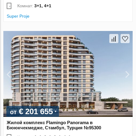
Комнат:
3+1, 4+1
Super Proje
€ 201 655
от
Жилой комплекс Flamingo Panorama в
Бююкчекмедже, Стамбул, Турция №95300