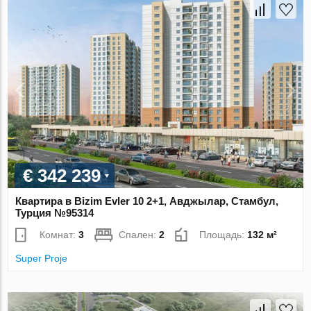
€ 342 239
Квартира в Bizim Evler 10 2+1, Авджылар, Стамбул,
Турция №95314
Комнат:
3
Спален:
2
Площадь:
132 м²
Super Proje