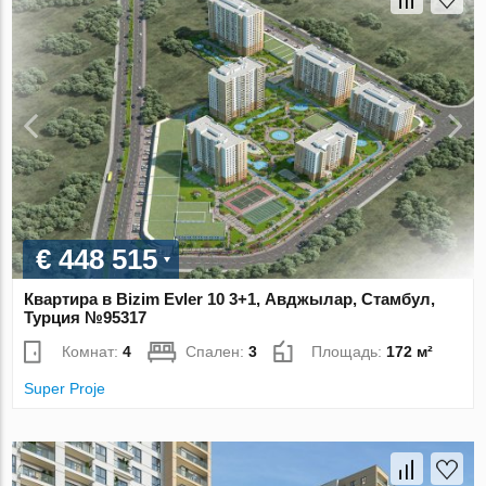
€ 448 515
Квартира в Bizim Evler 10 3+1, Авджылар, Стамбул,
Турция №95317
Комнат:
4
Спален:
3
Площадь:
172 м²
Super Proje