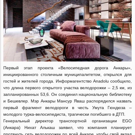
Первый этап проекта «Велосипедная дорога Анкары»,
инициированного столичным муниципалитетом, открылся для
гостей и жителей города. Информагентство Anadolu сообщило,
что длина первого открытого участка велодорожки – 2,5 км, из
запланированных 53,6. Он соединил национальную библиотеку
и Бешевлер. Мэр Анкары Мансур Яваш распорядился назвать
первый фрагмент велодороги в честь Умута Гюндюза –
молодого турка-велосипедиста, трагически погибшего в ДТП.
Генеральный директор транспортной организации EGO
(Анкара) Нихат Алькаш заявил, что компания планирует
протянуть сеть велодорожек по всей Анкаре, чтобы свой вклад