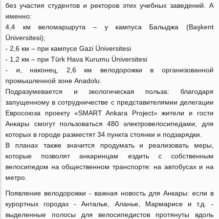
без участия студентов и ректоров этих учебных заведений. А
именно:
4,4 км веломаршрута – у кампуса Балыджа (Başkent
Üniversitesi);
- 2,6 км – при кампусе Gazi Üniversitesi
- 1,2 км – при Türk Hava Kurumu Üniversitesi
- и, наконец, 2,6 км велодорожки в организованной
промышленной зоне Anadolu.
Подразумевается и экологическая польза: благодаря
запущенному в сотрудничестве с представителямии делегации
Евросоюза проекту «SMART Ankara Project» жители и гости
Анкары смогут пользоваться 480 электровелосипедами, для
которых в городе разместят 34 пункта стоянки и подзарядки.
В планах также значится продумать и реализовать меры,
которые позволят анкаринцам ездить с собственным
велосипедом на общественном транспорте: на автобусах и на
метро.
Появление велодорожки - важная новость для Анкары: если в
курортных городах - Анталье, Аланье, Мармарисе и т.д. -
выделенные полосы для велосипедистов протянуты вдоль