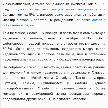
и экономическим, а также общемировым кризисам. Так, в 2020
году
продажи жилья иностранцам из-за пандемии упали
больше чем на 8%, а интерес резко сместился от небольших
квартир в сторону просторных резиденций или вовсе
домов с
собственным садом
.
Тем не менее, желающих рискнуть и вложиться в стамбульскую
недвижимость немало, ведь
в
ноябре 2020-го был
зафиксирован годовой прирост в стоимости жилья здесь на
30,5%. Да и средняя стоимость квадратного метра жилой
недвижимости здесь в полтора раза выше, чем в остальных
населенных пунктах Турции, а то и больше чем в полтора раза.
По собранной Tranio.ru статистике, самые престижные районы
для вложений в жилую недвижимость – Бешикташ и Сарыер,
оба – в европейской части Стамбула. Также популярны
Ортакей, Таксим, Султанахмет и Лалели. Однако
«распробовавшие» Стамбул и склоняющиеся к более
комфортной и размеренной жизни арендаторы нередко
предпочитают другие районы, на азиатской стороне.