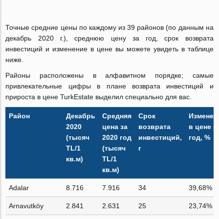
Точные средние цены по каждому из 39 районов (по данным на
декабрь 2020 г.), среднюю цену за год, срок возврата
инвестиций и изменение в цене вы можете увидеть в таблице
ниже.
Районы расположены в алфавитном порядке; самые
привлекательные цифры в плане возврата инвестиций и
прироста в цене TurkEstate выделил специально для вас.
Район
Декабрь
Средняя
Срок
Изменен
2020
цена за
возврата
в цене з
(тысяч
2020 год
инвестиций,
год, %
TL/1
(тысяч
г
кв.м)
TL/1
кв.м)
Adalar
8.716
7.916
34
39,68%
Arnavutköy
2.841
2.631
25
23,74%