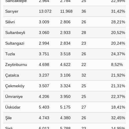
Sancaktepe
2.964
2.784
25
22,99%
Sarıyer
13.072
11.968
36
31,42%
Silivri
3.009
2.806
26
28,21%
Sultanbeyli
3.060
2.933
28
20,52%
Sultangazi
2.994
2.834
23
20,24%
Tuzla
3.751
3.518
26
24,37%
Zeytinburnu
4.698
4.622
22
8,52%
Çatalca
3.237
3.106
32
21,92%
Çekmeköy
3.507
3.324
25
21,31%
Ümraniye
4.206
3.950
25
22,37%
Üsküdar
5.403
5.175
27
18,41%
Şile
4.743
4.380
26
32,45%
Şişli
6.013
5.788
23
14,95%