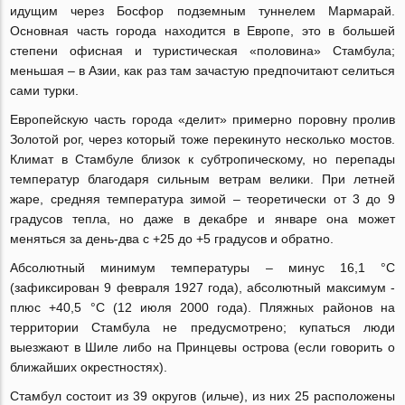
идущим через Босфор подземным туннелем Мармарай.
Основная часть города находится в Европе, это в большей
степени офисная и туристическая «половина» Стамбула;
меньшая – в Азии, как раз там зачастую предпочитают селиться
сами турки.
Европейскую часть города «делит» примерно поровну пролив
Золотой рог, через который тоже перекинуто несколько мостов.
Климат в Стамбуле близок к субтропическому, но перепады
температур благодаря сильным ветрам велики. При летней
жаре, средняя температура зимой – теоретически от 3 до 9
градусов тепла, но даже в декабре и январе она может
меняться за день-два с +25 до +5 градусов и обратно.
Абсолютный минимум температуры – минус 16,1 °C
(зафиксирован 9 февраля 1927 года), абсолютный максимум -
плюс +40,5 °C (12 июля 2000 года). Пляжных районов на
территории Стамбула не предусмотрено; купаться люди
выезжают в Шиле либо на Принцевы острова (если говорить о
ближайших окрестностях).
Стамбул состоит из 39 округов (ильче), из них 25 расположены