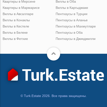
Квартиры в Мерсине
Виллы в Оба
Квартиры в Мармарисе
Виллы в Каргыджаке
Виллы в Авсалларе
Пентхаусы в Турции
Виллы в Конаклы
Пентхаусы в Аланье
Виллы в Кестеле
Пентхаусы в Махмутларе
Виллы в Белеке
Пентхаусы в Оба
Виллы в Фетхие
Пентхаусы в Джикджилли
© Turk.Estate 2026. Все права защищены.