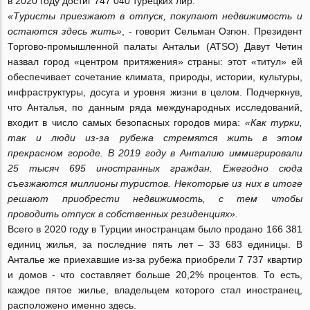
в 2020 году достиг 747 040 турецких лир.
«Туристы приезжают в отпуск, покупают недвижимость и
остаются здесь жить»
, - говорит Сельман Озгюн. Президент
Торгово-промышленной палаты Антальи (ATSO) Давут Четин
назвал город «центром притяжения» страны: этот «титул» ей
обеспечивает сочетание климата, природы, истории, культуры,
инфраструктуры, досуга и уровня жизни в целом. Подчеркнув,
что Анталья, по данным ряда международных исследований,
входит в число самых безопасных городов мира:
«Как турки,
так и люди из-за рубежа стремятся жить в этом
прекрасном городе. В 2019 году в Анталию иммигрировали
25 тысяч 695 иностранных граждан. Ежегодно сюда
съезжаются миллионы туристов. Некоторые из них в итоге
решают приобрести недвижимость, с тем чтобы
проводить отпуск в собственных резиденциях».
Всего в 2020 году в Турции иностранцам было продано 166 381
единиц жилья, за последние пять лет – 33 683 единицы. В
Анталье же приехавшие из-за рубежа приобрели 7 737 квартир
и домов - что составляет больше 20,2% процентов. То есть,
каждое пятое жилье, владельцем которого стал иностранец,
расположено именно здесь.