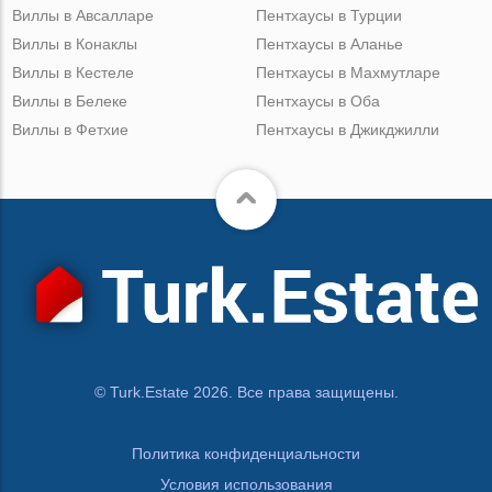
Виллы в Авсалларе
Пентхаусы в Турции
Виллы в Конаклы
Пентхаусы в Аланье
Виллы в Кестеле
Пентхаусы в Махмутларе
Виллы в Белеке
Пентхаусы в Оба
Виллы в Фетхие
Пентхаусы в Джикджилли
© Turk.Estate 2026. Все права защищены.
Политика конфиденциальности
Условия использования