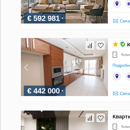
€ 592 981
Связ
К
Ком
Подробн
€ 442 000
Связ
Кварти
Ком