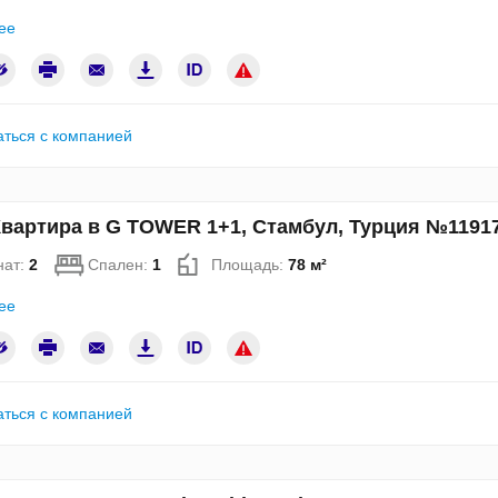
ее
аться с компанией
вартира в G TOWER 1+1, Стамбул, Турция №1191
нат:
2
Спален:
1
Площадь:
78 м²
ее
аться с компанией