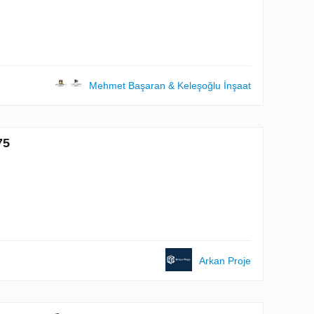
Mehmet Başaran & Keleşoğlu İnşaat
75
Arkan Proje