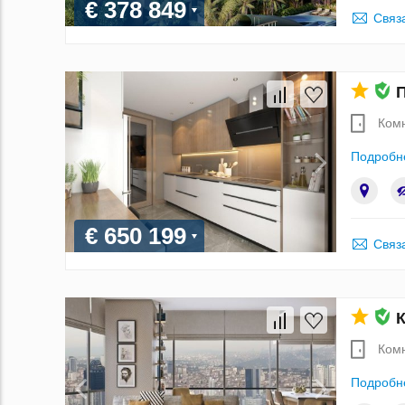
€ 378 849
Связ
П
Ком
Подробн
€ 650 199
Связ
К
Ком
Подробн