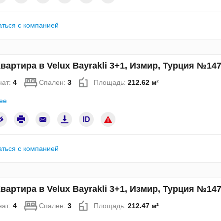
аться с компанией
вартира в Velux Bayrakli 3+1, Измир, Турция №14
нат:
4
Спален:
3
Площадь:
212.62 м²
ее
аться с компанией
вартира в Velux Bayrakli 3+1, Измир, Турция №14
нат:
4
Спален:
3
Площадь:
212.47 м²