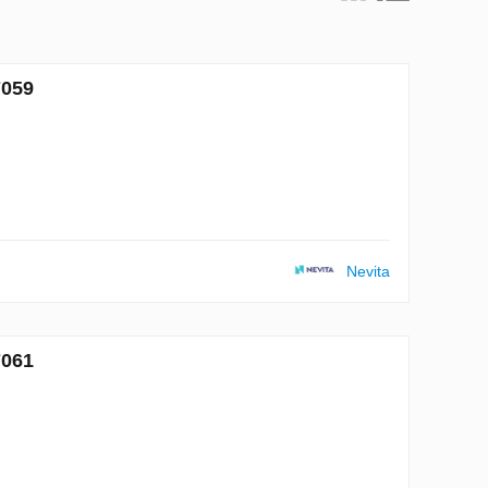
7059
Nevita
7061