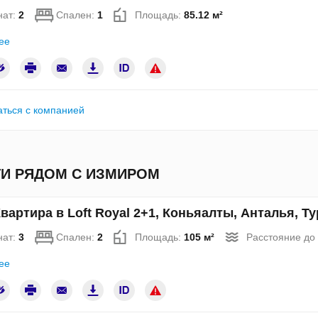
нат:
2
Спален:
1
Площадь:
85.12 м²
ее
аться с компанией
И РЯДОМ С ИЗМИРОМ
вартира в Loft Royal 2+1, Коньяалты, Анталья, 
нат:
3
Спален:
2
Площадь:
105 м²
Расстояние до
ее