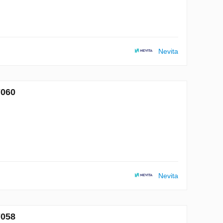
Nevita
7060
Nevita
7058