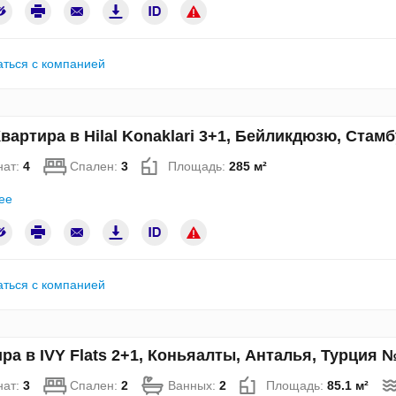
аться с компанией
вартира в Hilal Konaklari 3+1, Бейликдюзю, Стам
нат:
4
Спален:
3
Площадь:
285 м²
ее
аться с компанией
ра в IVY Flats 2+1, Коньяалты, Анталья, Турция 
нат:
3
Спален:
2
Ванных:
2
Площадь:
85.1 м²