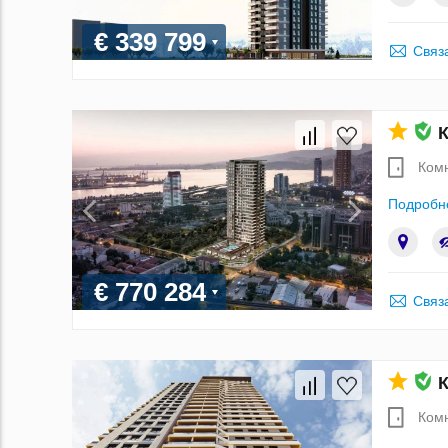
€ 339 799
Связ
К
Ком
Подробн
€ 770 284
Связ
К
Ком