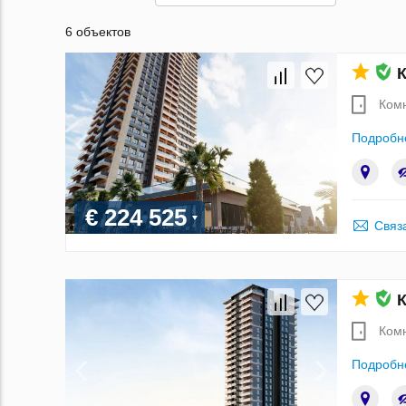
6 объектов
К
Ком
Подробн
€ 224 525
Связ
К
Ком
Подробн