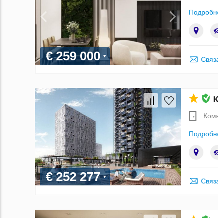
Подробн
€ 259 000
Связ
К
Ком
Подробн
€ 252 277
Связ