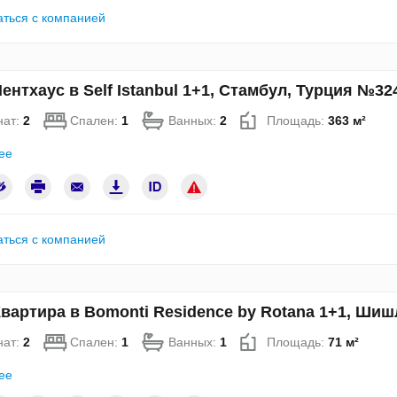
аться с компанией
ентхаус в Self Istanbul 1+1, Стамбул, Турция №32
нат:
2
Спален:
1
Ванных:
2
Площадь:
363 м²
ее
аться с компанией
вартира в Bomonti Residence by Rotana 1+1, Ши
нат:
2
Спален:
1
Ванных:
1
Площадь:
71 м²
ее