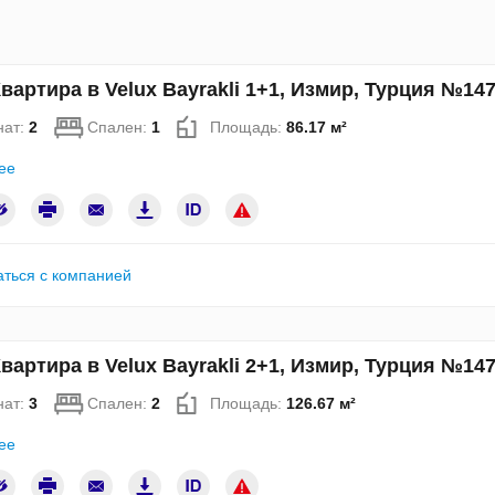
вартира в Velux Bayrakli 1+1, Измир, Турция №14
нат:
2
Спален:
1
Площадь:
86.17 м²
ее
аться с компанией
вартира в Velux Bayrakli 2+1, Измир, Турция №14
нат:
3
Спален:
2
Площадь:
126.67 м²
ее