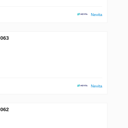
Nevita
7063
Nevita
7062