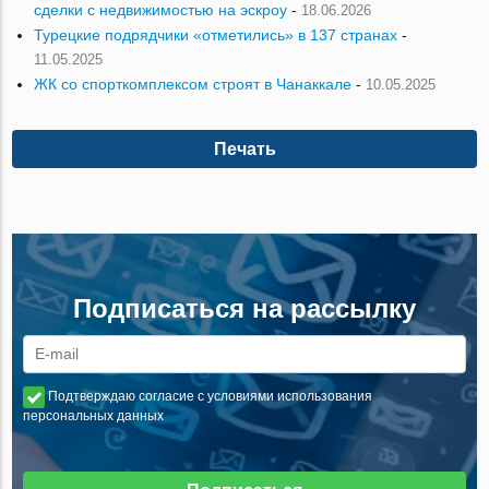
сделки с недвижимостью на эскроу
-
18.06.2026
Турецкие подрядчики «отметились» в 137 странах
-
11.05.2025
ЖК со спорткомплексом строят в Чанаккале
-
10.05.2025
Печать
Подписаться на рассылку
Подтверждаю согласие с условиями использования
персональных данных