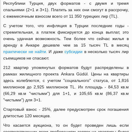
Республики Турция, двух форматов - с двумя и тремя
спальнями (2+1 и 3+1). Платить за них они смогут в рассрочку,
с ежемесячным взносом всего от 11 350 турецких лир (TL).
C учетом того, что инфляция в Турции последние годы -
стремительная, а платеж фиксируется до конца выплат, это
очень удачная возможность. Тем более что сейчас жилья в
аренду в Анкаре дешевле чем за 15 тысяч TL в месяц
практически не найти.
И даже
субсидии
в несколько тысяч лир
съемщиков не спасают.
212 квартир упомянутых форматов будут распределены в
рамках жилищного проекта Ankara Güdül. Цены на квартиры
здесь колеблются, с учетом "социального" статуса, от 1,816
миллионов до 2,925 миллионов TL. Их площадь - 84,53 кв.м
(66,29 кв.м "чистыми") для 1+1, и 105,65 кв.м (86,37 кв.м
"чистыми") для 3+1.
Cтартовый взнос - 25%, далее предусмотрен срок погашения
длитостью 120 месяцев.
Что касается аукциона, то он будет проведен лишь если
соответствующих всем требованиям заявок на квартиры будет