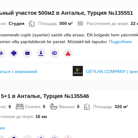
ьный участок 500м2 в Анталье, Турция №135551
нат:
Студия
Площадь:
500 м²
Расстояние до моря:
22 
osemealtı-cıglık (ayanlar) satılık villa arsası. Elit bolgede hem yatırımlı
en villa yapılabilecek bir parsel. Müstakil tek tapudur.
Подробнее
аться с компанией
GEYLAN COMPANY ( lares v
 5+1 в Анталье, Турция №135546
нат:
6
Спален:
5
Ванных:
5
Площадь:
320 м²
стояние до моря:
16 км
ее