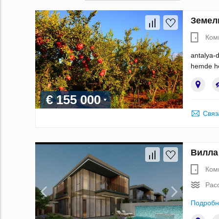
Земел
Ком
antalya-d
hemde hem
€ 155 000
Связ
Вилла
Ком
Рас
Подробн