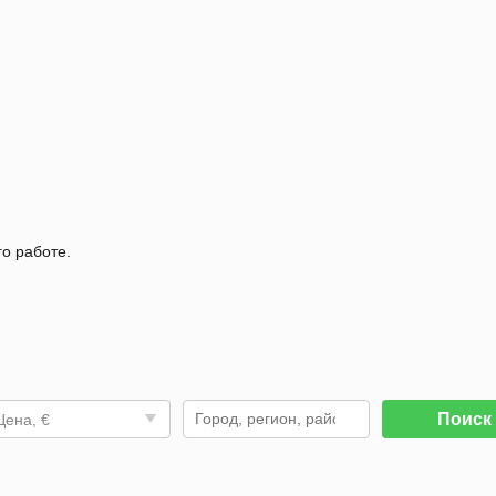
го работе.
Поис
Цена, €