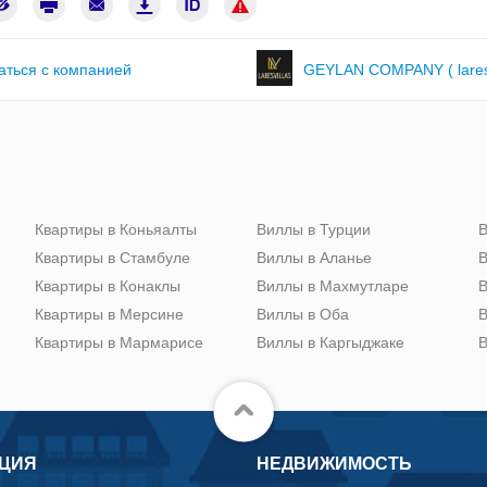
аться с компанией
GEYLAN COMPANY ( lares v
Квартиры в Коньяалты
Виллы в Турции
В
Квартиры в Стамбуле
Виллы в Аланье
В
Квартиры в Конаклы
Виллы в Махмутларе
В
Квартиры в Мерсине
Виллы в Оба
В
Квартиры в Мармарисе
Виллы в Каргыджаке
В
ЦИЯ
НЕДВИЖИМОСТЬ