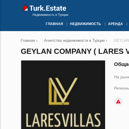
Недвижимость в Турции
ГЛАВНАЯ
НЕДВИЖИМОСТЬ
АРЕНДА
Главная
›
Агентства недвижимости в Турции
›
GEYLAN C
GEYLAN COMPANY ( LARES V
Общае
На рынк
Регионы