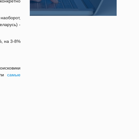
 конкретно
 наоборот,
еларусь) -
%, на 3-8%
оисковики
али
самые