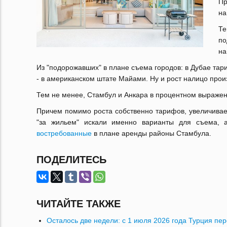
Пр
на
Те
по
на
Из "подорожавших" в плане съема городов: в Дубае тар
- в американском штате Майами. Ну и рост налицо прои
Тем не менее, Стамбул и Анкара в процентном выраже
Причем помимо роста собственно тарифов, увеличивае
"за жильем" искали именно варианты для съема, 
востребованные
в плане аренды районы Стамбула.
ПОДЕЛИТЕСЬ
ЧИТАЙТЕ ТАКЖЕ
Осталось две недели: с 1 июля 2026 года Турция пе