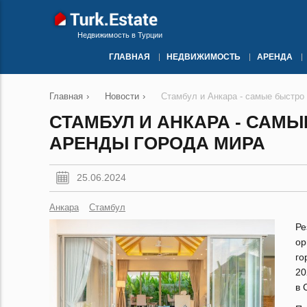
Недвижимость в Турции
ГЛАВНАЯ
НЕДВИЖИМОСТЬ
АРЕНДА
Главная
›
Новости
›
Стамбул и Анкара - самые быстро
СТАМБУЛ И АНКАРА - САМ
АРЕНДЫ ГОРОДА МИРА
25.06.2024
Анкара
Стамбул
Ре
ор
го
20
в 