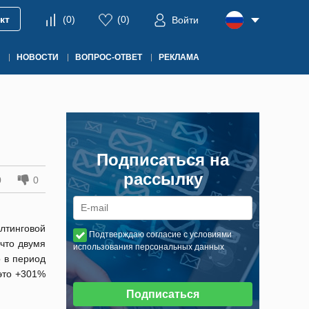
кт
(
0
)
(
0
)
Войти
НОВОСТИ
ВОПРОС-ОТВЕТ
РЕКЛАМА
Подписаться на
рассылку
0
0
лтинговой
Подтверждаю согласие с условиями
 что двумя
использования персональных данных
 в период
 это +301%
Подписаться