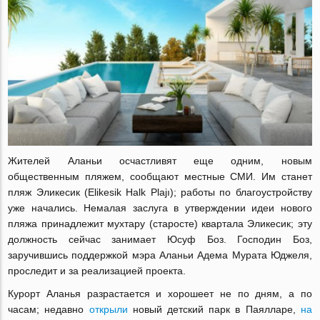
Жителей Аланьи осчастливят еще одним, новым
общественным пляжем, сообщают местные СМИ. Им станет
пляж Эликесик (
Elikesik Halk Plajı); работы по благоустройству
уже начались. Немалая заслуга в утверждении идеи нового
пляжа принадлежит мухтару (старосте) квартала Эликесик; эту
должность сейчас занимает Юсуф Боз. Господин Боз,
заручившись поддержкой мэра
Аланьи Адема Мурата Юджеля,
проследит и за реализацией проекта.
Курорт Аланья разрастается и хорошеет не по дням, а по
часам; недавно
открыли
новый детский парк в Паялларе,
на