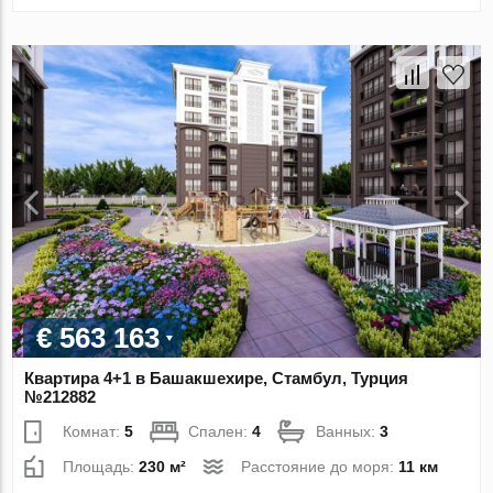
€ 563 163
Квартира 4+1 в Башакшехире, Стамбул, Турция
№212882
Комнат:
5
Спален:
4
Ванных:
3
Площадь:
230 м²
Расстояние до моря:
11 км