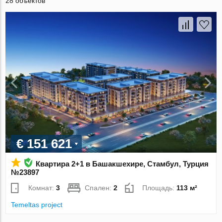
28 объектов
€ 151 621
Квартира 2+1 в Башакшехире, Стамбул, Турция
№23897
Комнат:
3
Спален:
2
Площадь:
113 м²
Temeltas project