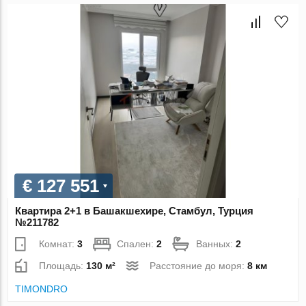
€ 127 551
Квартира 2+1 в Башакшехире, Стамбул, Турция
№211782
Комнат:
3
Спален:
2
Ванных:
2
Площадь:
130 м²
Расстояние до моря:
8 км
TIMONDRO