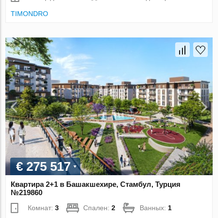
TIMONDRO
€ 275 517
Квартира 2+1 в Башакшехире, Стамбул, Турция
№219860
Комнат:
3
Спален:
2
Ванных:
1