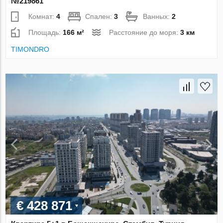
№219861
Комнат:
4
Спален:
3
Ванных:
2
Площадь:
166 м²
Расстояние до моря:
3 км
TIMONDRO
€ 428 871