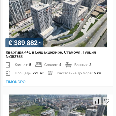
€ 389 882
Квартира 4+1 в Башакшехире, Стамбул, Турция
№152758
Комнат:
5
Спален:
4
Ванных:
2
Площадь:
221 м²
Расстояние до моря:
5 км
TIMONDRO