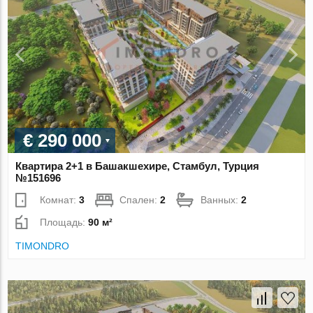
€ 290 000
Квартира 2+1 в Башакшехире, Стамбул, Турция
№151696
Комнат:
3
Спален:
2
Ванных:
2
Площадь:
90 м²
TIMONDRO