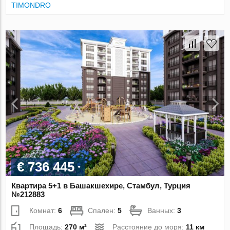
TIMONDRO
€ 736 445
Квартира 5+1 в Башакшехире, Стамбул, Турция
№212883
Комнат:
6
Спален:
5
Ванных:
3
Площадь:
270 м²
Расстояние до моря:
11 км