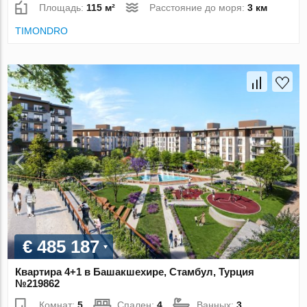
Площадь:
115 м²
Расстояние до моря:
3 км
TIMONDRO
€ 485 187
Квартира 4+1 в Башакшехире, Стамбул, Турция
№219862
Комнат:
5
Спален:
4
Ванных:
3