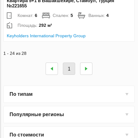
Квартира 5+1 в Башакшехире, Стамбул, Турция
№221655
Комнат:
6
Спален:
5
Ванных:
4
Площадь:
292 м²
Keyholders International Property Group
1 - 24 из 28
1
По типам
Популярные регионы
По стоимости