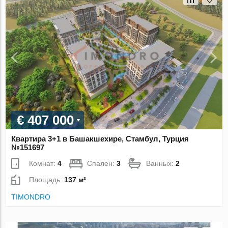
€ 407 000
Квартира 3+1 в Башакшехире, Стамбул, Турция
№151697
Комнат:
4
Спален:
3
Ванных:
2
Площадь:
137 м²
TIMONDRO