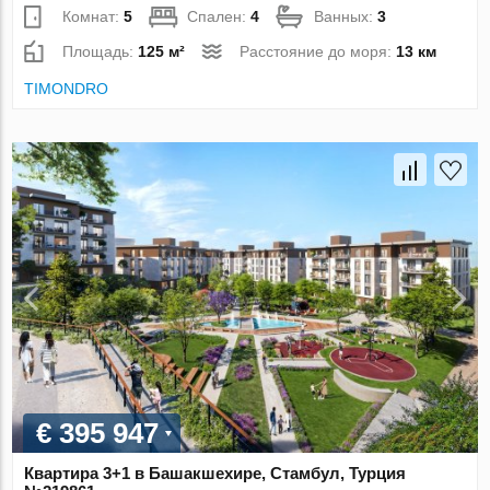
Комнат:
5
Спален:
4
Ванных:
3
Площадь:
125 м²
Расстояние до моря:
13 км
TIMONDRO
€ 395 947
Квартира 3+1 в Башакшехире, Стамбул, Турция