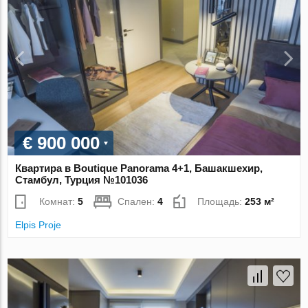
€ 900 000
Квартира в Boutique Panorama 4+1, Башакшехир,
Стамбул, Турция №101036
Комнат:
5
Спален:
4
Площадь:
253 м²
Elpis Proje