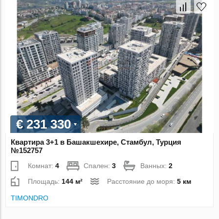
€ 231 330
Квартира 3+1 в Башакшехире, Стамбул, Турция
№152757
Комнат:
4
Спален:
3
Ванных:
2
Площадь:
144 м²
Расстояние до моря:
5 км
TIMONDRO