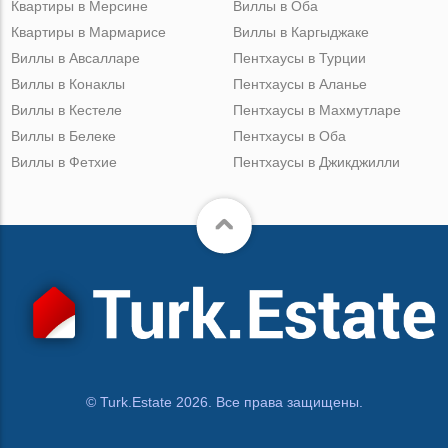
Квартиры в Мерсине
Виллы в Оба
Квартиры в Мармарисе
Виллы в Каргыджаке
Виллы в Авсалларе
Пентхаусы в Турции
Виллы в Конаклы
Пентхаусы в Аланье
Виллы в Кестеле
Пентхаусы в Махмутларе
Виллы в Белеке
Пентхаусы в Оба
Виллы в Фетхие
Пентхаусы в Джикджилли
© Turk.Estate 2026. Все права защищены.