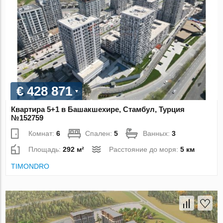
€ 428 871
Квартира 5+1 в Башакшехире, Стамбул, Турция
№152759
Комнат:
6
Спален:
5
Ванных:
3
Площадь:
292 м²
Расстояние до моря:
5 км
TIMONDRO