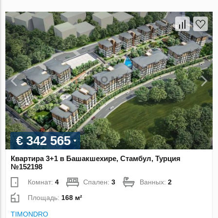
€ 342 565
Квартира 3+1 в Башакшехире, Стамбул, Турция
№152198
Комнат:
4
Спален:
3
Ванных:
2
Площадь:
168 м²
TIMONDRO