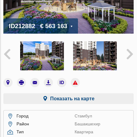
ID212882
€ 563 163
Показать на карте
Город
Стамбул
Район
Башакшехир
Тип
Квартира