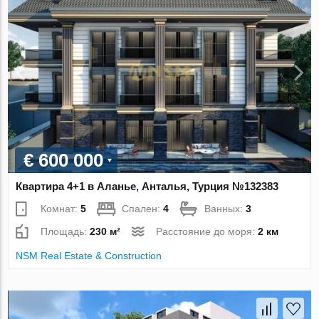
€ 600 000
Квартира 4+1 в Аланье, Анталья, Турция №132383
Комнат:
5
Спален:
4
Ванных:
3
Площадь:
230 м²
Расстояние до моря:
2 км
NSM Real Estate & Construction