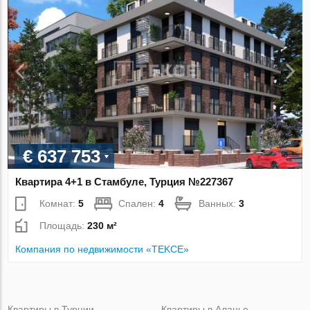
€ 637 753
Квартира 4+1 в Стамбуле, Турция №227367
Комнат:
5
Спален:
4
Ванных:
3
Площадь:
230 м²
Компания по недвижимости «TEKCE»
Квартиры в Турции
Квартиры в Аланье