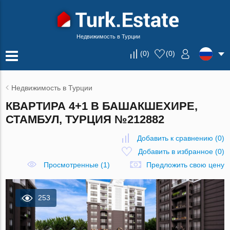
Недвижимость в Турции
(
0
)
(
0
)
Недвижимость в Турции
КВАРТИРА 4+1 В БАШАКШЕХИРЕ,
СТАМБУЛ, ТУРЦИЯ №212882
Добавить к сравнению
(
0
)
Добавить в избранное
(
0
)
Просмотренные (1)
Предложить свою цену
253