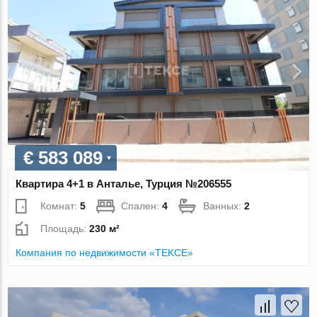
€ 583 089
Квартира 4+1 в Анталье, Турция №206555
Комнат:
5
Спален:
4
Ванных:
2
Площадь:
230 м²
Компания по недвижимости «TEKCE»