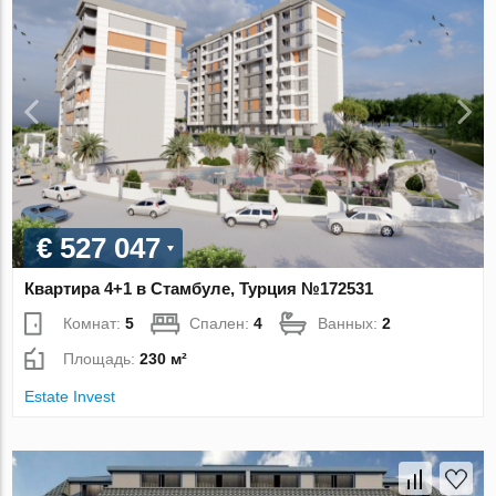
€ 527 047
Квартира 4+1 в Стамбуле, Турция №172531
Комнат:
5
Спален:
4
Ванных:
2
Площадь:
230 м²
Estate Invest