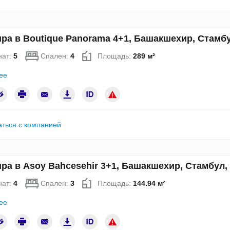
ра в Boutique Panorama 4+1, Башакшехир, Стамб
нат:
5
Спален:
4
Площадь:
289 м²
ее
аться с компанией
ра в Asoy Bahcesehir 3+1, Башакшехир, Стамбул
нат:
4
Спален:
3
Площадь:
144.94 м²
ее