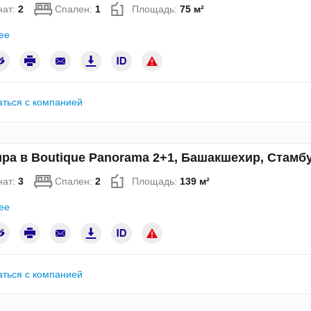
нат:
2
Спален:
1
Площадь:
75 м²
ее
аться с компанией
ра в Boutique Panorama 2+1, Башакшехир, Стамб
нат:
3
Спален:
2
Площадь:
139 м²
ее
аться с компанией