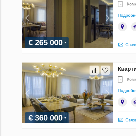
Ком
Подробн
€ 265 000
Связ
Кварти
Ком
Подробн
€ 360 000
Связ