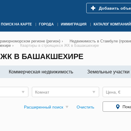
Добавить объе
ПОИСК НА КАРТЕ
ГОРОДА
ИММИГРАЦИЯ
КАТАЛОГ КОМПАНИЙ
раморноморском регионе (регион)
›
Недвижимость в Стамбуле (прови
шехире
›
Квартиры в строящихся ЖК в Башакшехире
 ЖК В БАШАКШЕХИРЕ
Коммерческая недвижимость
Земельные участки
Комнат
Цена, €
Пока
Расширенный поиск
Очистить