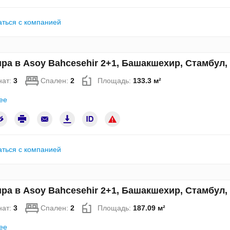
аться с компанией
ра в Asoy Bahcesehir 2+1, Башакшехир, Стамбул
нат:
3
Спален:
2
Площадь:
133.3 м²
ее
аться с компанией
ра в Asoy Bahcesehir 2+1, Башакшехир, Стамбул
нат:
3
Спален:
2
Площадь:
187.09 м²
ее