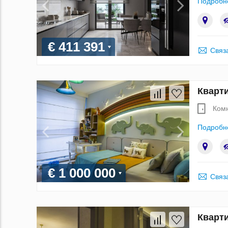
Подробн
€ 411 391
Связ
Кварти
Ком
Подробн
€ 1 000 000
Связ
Кварти