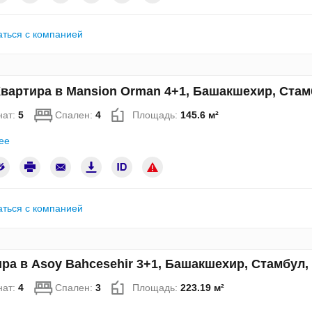
аться с компанией
вартира в Mansion Orman 4+1, Башакшехир, Стам
нат:
5
Спален:
4
Площадь:
145.6 м²
ее
аться с компанией
ра в Asoy Bahcesehir 3+1, Башакшехир, Стамбул
нат:
4
Спален:
3
Площадь:
223.19 м²