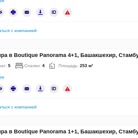
ее
аться с компанией
ра в Boutique Panorama 4+1, Башакшехир, Стамб
нат:
5
Спален:
4
Площадь:
253 м²
ее
аться с компанией
ра в Boutique Panorama 1+1, Башакшехир, Стамб