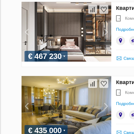
Кварти
Ком
Подробн
€ 467 230
Связ
Кварти
Ком
Подробн
€ 435 000
Связ