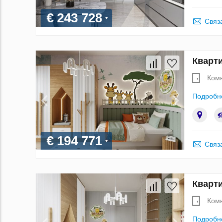
€ 243 728
Связ
Кварти
Ком
Подробн
€ 194 771
Связ
Кварти
Ком
Подробн