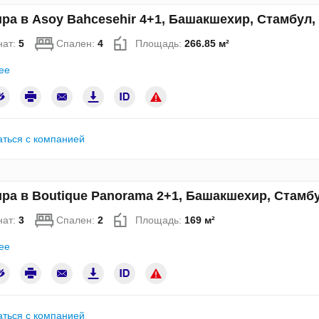
ра в Asoy Bahcesehir 4+1, Башакшехир, Стамбул
нат:
5
Спален:
4
Площадь:
266.85 м²
ее
аться с компанией
ра в Boutique Panorama 2+1, Башакшехир, Стамб
нат:
3
Спален:
2
Площадь:
169 м²
ее
аться с компанией