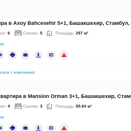
ра в Asoy Bahcesehir 5+1, Башакшехир, Стамбул
нат:
6
Спален:
5
Площадь:
297 м²
ее
аться с компанией
вартира в Mansion Orman 3+1, Башакшехир, Стам
нат:
4
Спален:
3
Площадь:
95.64 м²
ее