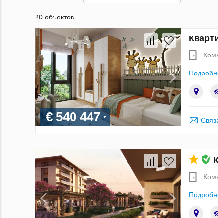
20 объектов
Кварти
Ком
Подробн
€ 540 447
Связ
К
Ком
Подробн