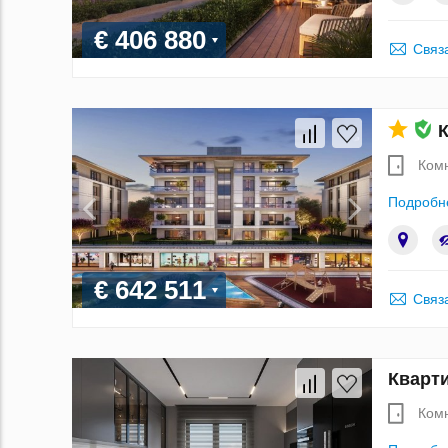
€ 406 880
Связ
К
Ком
Подробн
€ 642 511
Связ
Кварти
Ком