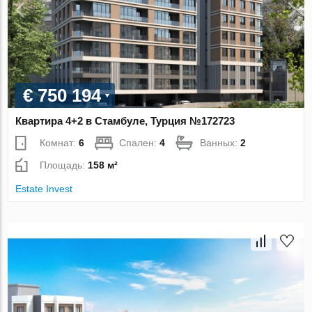
€ 750 194
Квартира 4+2 в Стамбуле, Турция №172723
Комнат:
6
Спален:
4
Ванных:
2
Площадь:
158 м²
Estate Invest