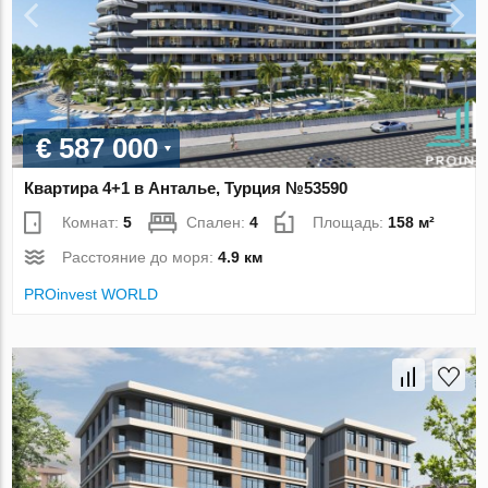
€ 587 000
Квартира 4+1 в Анталье, Турция №53590
Комнат:
5
Спален:
4
Площадь:
158 м²
Расстояние до моря:
4.9 км
PROinvest WORLD