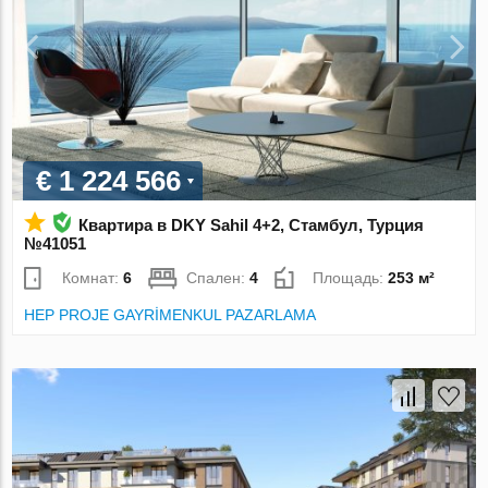
€ 1 224 566
Квартира в DKY Sahil 4+2, Стамбул, Турция
№41051
Комнат:
6
Спален:
4
Площадь:
253 м²
HEP PROJE GAYRİMENKUL PAZARLAMA