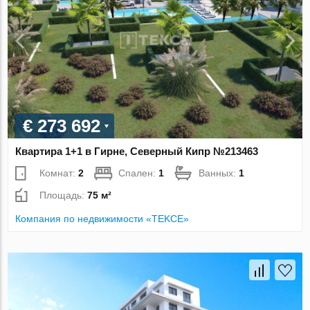
€ 273 692
Квартира 1+1 в Гирне, Северный Кипр №213463
Комнат:
2
Спален:
1
Ванных:
1
Площадь:
75 м²
Компания по недвижимости «TEKCE»