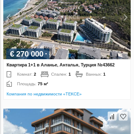
€ 270 000
Квартира 1+1 в Аланье, Анталья, Турция №43662
Комнат:
2
Спален:
1
Ванных:
1
Площадь:
75 м²
Компания по недвижимости «TEKCE»