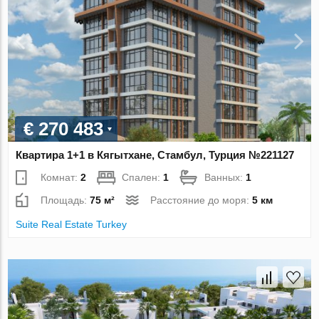
€ 270 483
Квартира 1+1 в Кягытхане, Стамбул, Турция №221127
Комнат:
2
Спален:
1
Ванных:
1
Площадь:
75 м²
Расстояние до моря:
5 км
Suite Real Estate Turkey