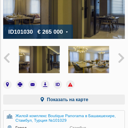
ID101030
€ 265 000
Показать на карте
Жилой комплекс Boutique Panorama в Башакшехире,
Стамбул, Турция №101029
Город
Стамбул