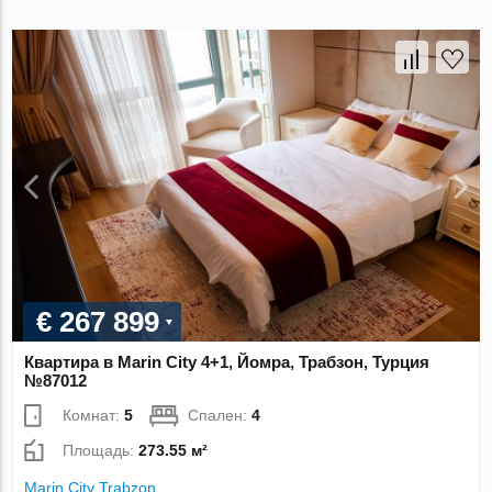
€ 267 899
Квартира в Marin City 4+1, Йомра, Трабзон, Турция
№87012
Комнат:
5
Спален:
4
Площадь:
273.55 м²
Marin City Trabzon