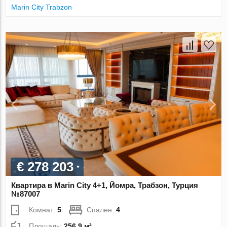
Marin City Trabzon
€ 278 203
Квартира в Marin City 4+1, Йомра, Трабзон, Турция
№87007
Комнат:
5
Спален:
4
Площадь:
256.9 м²