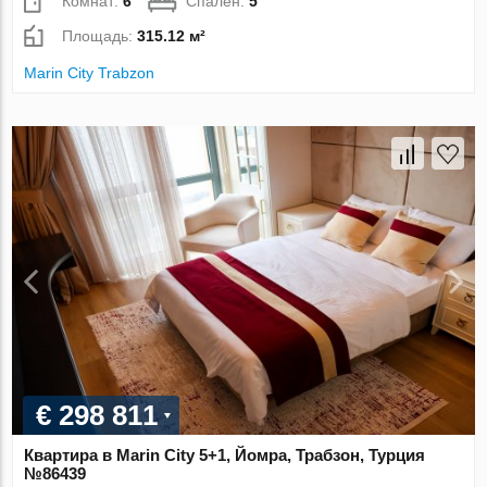
Комнат:
6
Спален:
5
Площадь:
315.12 м²
Marin City Trabzon
€ 298 811
Квартира в Marin City 5+1, Йомра, Трабзон, Турция
№86439