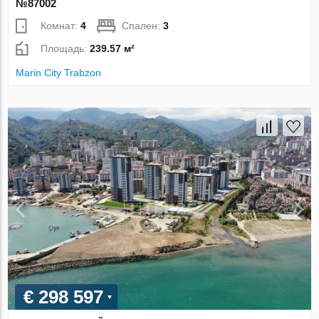
№87002
Комнат:
4
Спален:
3
Площадь:
239.57 м²
Marin City Trabzon
€ 298 597