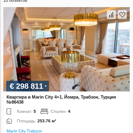
10 объектов
€ 298 811
Квартира в Marin City 4+1, Йомра, Трабзон, Турция
№86438
Комнат:
5
Спален:
4
Площадь:
253.76 м²
Marin City Trabzon