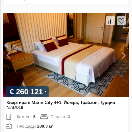
€ 260 121
Квартира в Marin City 4+1, Йомра, Трабзон, Турция
№87019
Комнат:
5
Спален:
4
Площадь:
280.3 м²