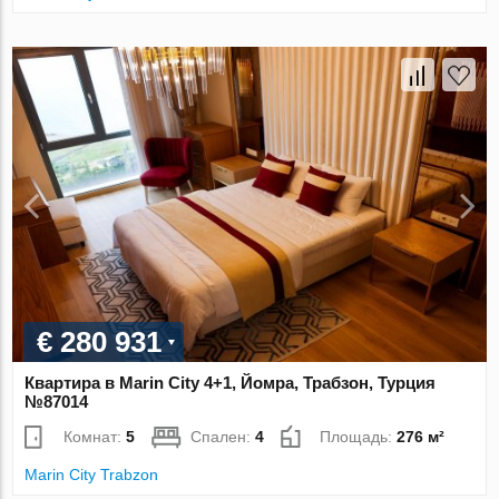
€ 280 931
Квартира в Marin City 4+1, Йомра, Трабзон, Турция
№87014
Комнат:
5
Спален:
4
Площадь:
276 м²
Marin City Trabzon