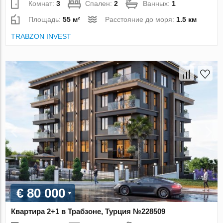
Комнат:
3
Спален:
2
Ванных:
1
Площадь:
55 м²
Расстояние до моря:
1.5 км
TRABZON INVEST
€ 80 000
Квартира 2+1 в Трабзоне, Турция №228509