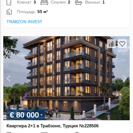
Комнат:
3
Спален:
2
Ванных:
1
Площадь:
55 м²
TRABZON INVEST
€ 80 000
Квартира 2+1 в Трабзоне, Турция №228506