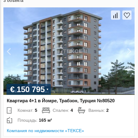
3 объекта
€ 150 795
Квартира 4+1 в Йомре, Трабзон, Турция №80520
Комнат:
5
Спален:
4
Ванных:
2
Площадь:
165 м²
Компания по недвижимости «TEKCE»