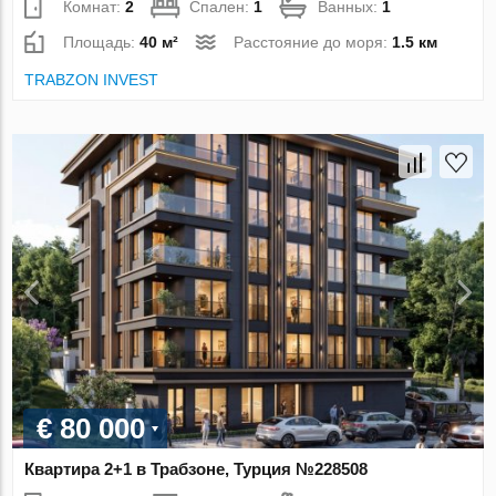
Комнат:
2
Спален:
1
Ванных:
1
Площадь:
40 м²
Расстояние до моря:
1.5 км
TRABZON INVEST
€ 80 000
Квартира 2+1 в Трабзоне, Турция №228508