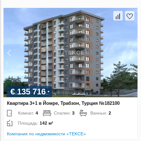
€ 135 716
Квартира 3+1 в Йомре, Трабзон, Турция №182100
Комнат:
4
Спален:
3
Ванных:
2
Площадь:
142 м²
Компания по недвижимости «TEKCE»