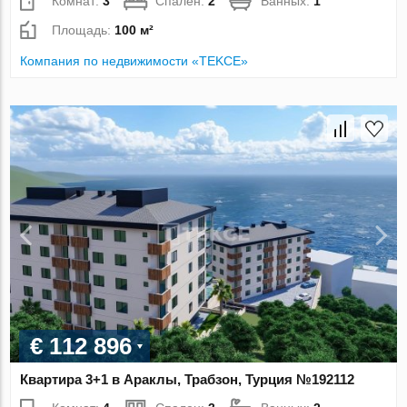
Комнат:
3
Спален:
2
Ванных:
1
Площадь:
100 м²
Компания по недвижимости «TEKCE»
€ 112 896
Квартира 3+1 в Араклы, Трабзон, Турция №192112