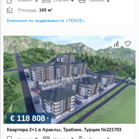
Комнат:
5
Спален:
4
Ванных:
2
Площадь:
165 м²
Компания по недвижимости «TEKCE»
€ 118 808
Квартира 2+1 в Араклы, Трабзон, Турция №221703