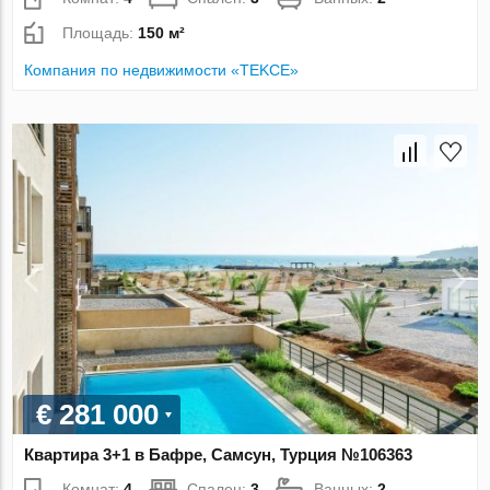
Площадь:
150 м²
Компания по недвижимости «TEKCE»
€ 281 000
Квартира 3+1 в Бафре, Самсун, Турция №106363
Комнат:
4
Спален:
3
Ванных:
2