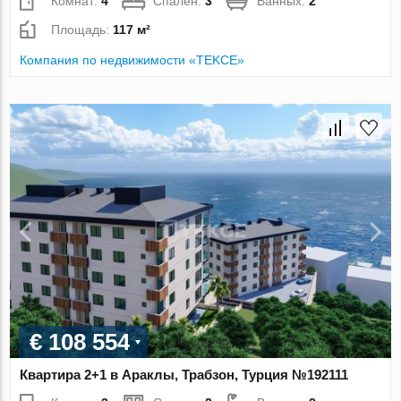
Комнат:
4
Спален:
3
Ванных:
2
Площадь:
117 м²
Компания по недвижимости «TEKCE»
€ 108 554
Квартира 2+1 в Араклы, Трабзон, Турция №192111