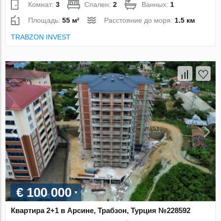
Комнат:
3
Спален:
2
Ванных:
1
Площадь:
55 м²
Расстояние до моря:
1.5 км
TRABZON INVEST
€ 100 000
Квартира 2+1 в Арсине, Трабзон, Турция №228592