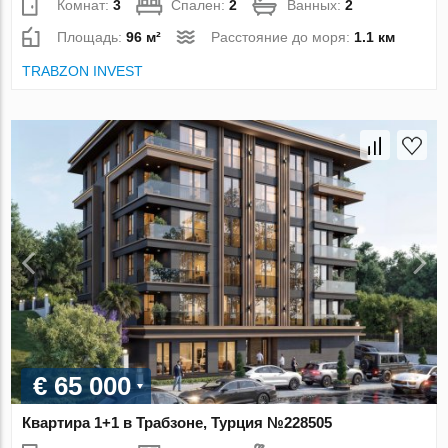
Комнат:
3
Спален:
2
Ванных:
2
Площадь:
96 м²
Расстояние до моря:
1.1 км
TRABZON INVEST
€ 65 000
Квартира 1+1 в Трабзоне, Турция №228505