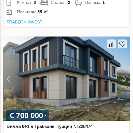
Комнат:
3
Спален:
2
Ванных:
1
Площадь:
55 м²
TRABZON INVEST
€ 700 000
Вилла 6+1 в Трабзоне, Турция №228474