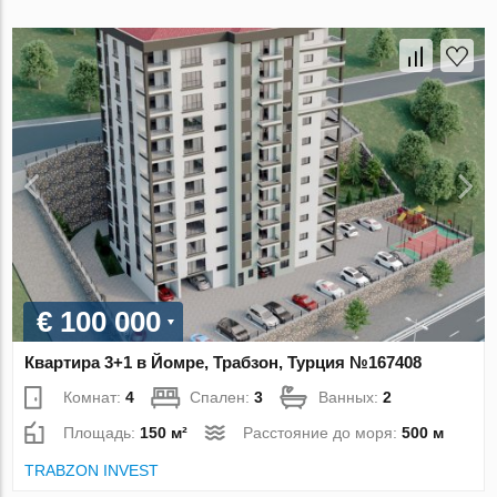
€ 100 000
Квартира 3+1 в Йомре, Трабзон, Турция №167408
Комнат:
4
Спален:
3
Ванных:
2
Площадь:
150 м²
Расстояние до моря:
500 м
TRABZON INVEST