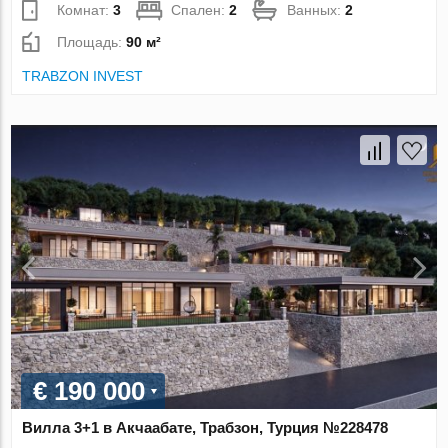
Комнат:
3
Спален:
2
Ванных:
2
Площадь:
90 м²
TRABZON INVEST
€ 190 000
Вилла 3+1 в Акчаабате, Трабзон, Турция №228478