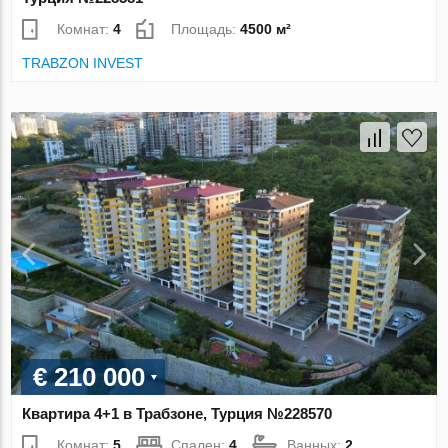
Комнат:
4
Площадь:
4500 м²
TRABZON INVEST
€ 210 000
Квартира 4+1 в Трабзоне, Турция №228570
Комнат:
5
Спален:
4
Ванных:
2