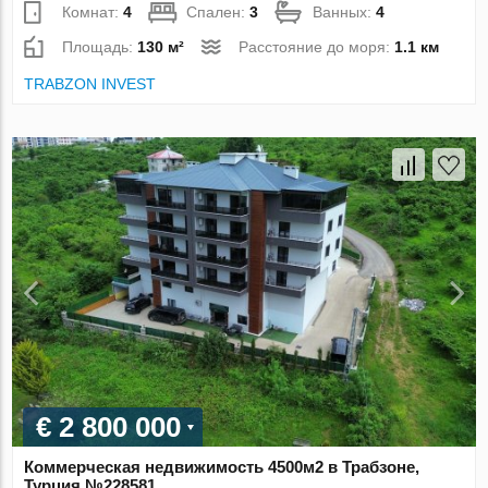
Комнат:
4
Спален:
3
Ванных:
4
Площадь:
130 м²
Расстояние до моря:
1.1 км
TRABZON INVEST
€ 2 800 000
Коммерческая недвижимость 4500м2 в Трабзоне,
Турция №228581