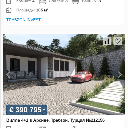
Комнат:
4
Спален:
3
Ванных:
3
Площадь:
165 м²
TRABZON INVEST
€ 390 795
Вилла 4+1 в Арсине, Трабзон, Турция №212156