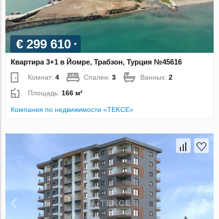
€ 299 610
Квартира 3+1 в Йомре, Трабзон, Турция №45616
Комнат:
4
Спален:
3
Ванных:
2
Площадь:
166 м²
Компания по недвижимости «TEKCE»