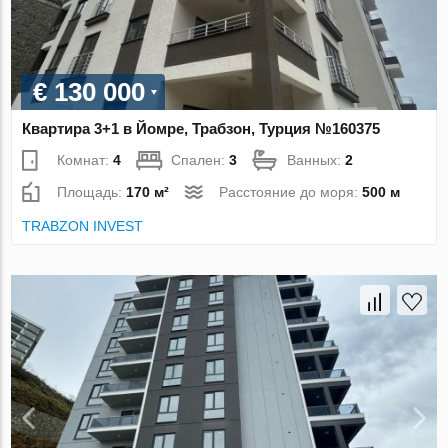
€ 130 000
Квартира 3+1 в Йомре, Трабзон, Турция №160375
Комнат:
4
Спален:
3
Ванных:
2
Площадь:
170 м²
Расстояние до моря:
500 м
TRABZON INVEST