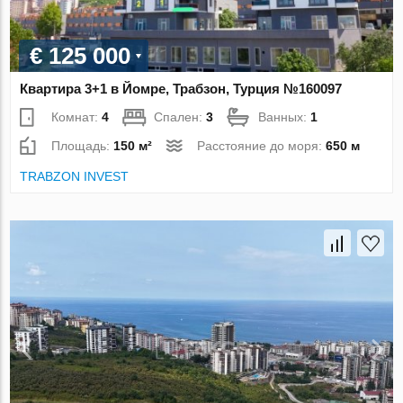
€ 125 000
Квартира 3+1 в Йомре, Трабзон, Турция №160097
Комнат:
4
Спален:
3
Ванных:
1
Площадь:
150 м²
Расстояние до моря:
650 м
TRABZON INVEST