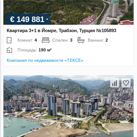
€ 149 881
Квартира 3+1 в Йомре, Трабзон, Турция №105893
Комнат:
4
Спален:
3
Ванных:
2
Площадь:
190 м²
Компания по недвижимости «TEKCE»