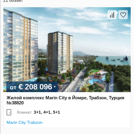
21 объект
€ 208 096
от
Жилой комплекс Marin City в Йомре, Трабзон, Турция
№38820
Комнат:
3+1, 4+1, 5+1
Marin City Trabzon