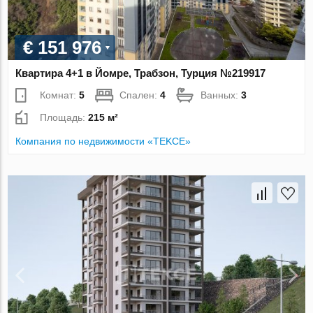
€ 151 976
Квартира 4+1 в Йомре, Трабзон, Турция №219917
Комнат:
5
Спален:
4
Ванных:
3
Площадь:
215 м²
Компания по недвижимости «TEKCE»