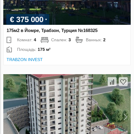
€ 375 000
175м2 в Йомре, Трабзон, Турция №168325
Комнат:
4
Спален:
3
Ванных:
2
Площадь:
175 м²
TRABZON INVEST