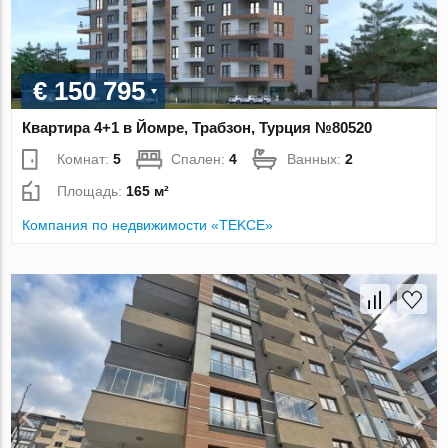
€ 150 795
Квартира 4+1 в Йомре, Трабзон, Турция №80520
Комнат:
5
Спален:
4
Ванных:
2
Площадь:
165 м²
Компания по недвижимости «TEKCE»