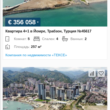
€ 356 058
Квартира 4+1 в Йомре, Трабзон, Турция №45617
Комнат:
5
Спален:
4
Ванных:
2
Площадь:
257 м²
Компания по недвижимости «TEKCE»