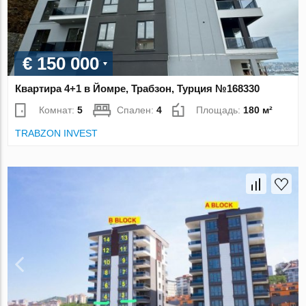
€ 150 000
Квартира 4+1 в Йомре, Трабзон, Турция №168330
Комнат:
5
Спален:
4
Площадь:
180 м²
TRABZON INVEST