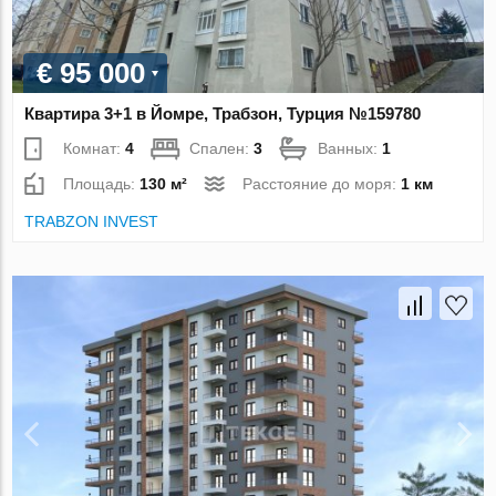
€ 95 000
Квартира 3+1 в Йомре, Трабзон, Турция №159780
Комнат:
4
Спален:
3
Ванных:
1
Площадь:
130 м²
Расстояние до моря:
1 км
TRABZON INVEST