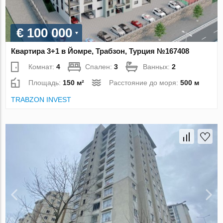
€ 100 000
Квартира 3+1 в Йомре, Трабзон, Турция №167408
Комнат:
4
Спален:
3
Ванных:
2
Площадь:
150 м²
Расстояние до моря:
500 м
TRABZON INVEST