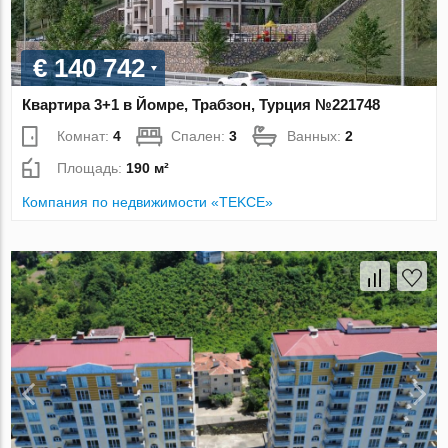
€ 140 742
Квартира 3+1 в Йомре, Трабзон, Турция №221748
Комнат:
4
Спален:
3
Ванных:
2
Площадь:
190 м²
Компания по недвижимости «TEKCE»