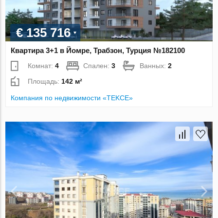
€ 135 716
Квартира 3+1 в Йомре, Трабзон, Турция №182100
Комнат:
4
Спален:
3
Ванных:
2
Площадь:
142 м²
Компания по недвижимости «TEKCE»