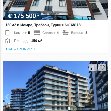
€ 175 500
150м2 в Йомре, Трабзон, Турция №168113
Комнат:
5
Спален:
4
Ванных:
3
Площадь:
150 м²
TRABZON INVEST