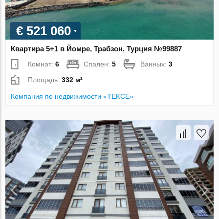
€ 521 060
Квартира 5+1 в Йомре, Трабзон, Турция №99887
Комнат:
6
Спален:
5
Ванных:
3
Площадь:
332 м²
Компания по недвижимости «TEKCE»