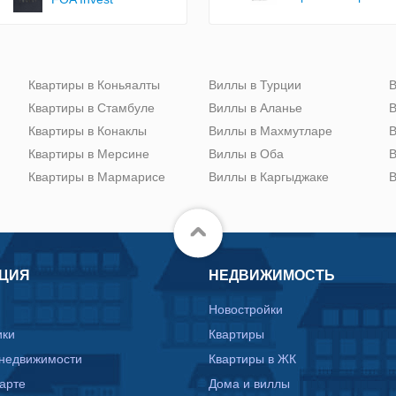
Квартиры в Коньяалты
Виллы в Турции
В
Квартиры в Стамбуле
Виллы в Аланье
В
Квартиры в Конаклы
Виллы в Махмутларе
В
Квартиры в Мерсине
Виллы в Оба
В
Квартиры в Мармарисе
Виллы в Каргыджаке
В
ЦИЯ
НЕДВИЖИМОСТЬ
Новостройки
ики
Квартиры
 недвижимости
Квартиры в ЖК
карте
Дома и виллы