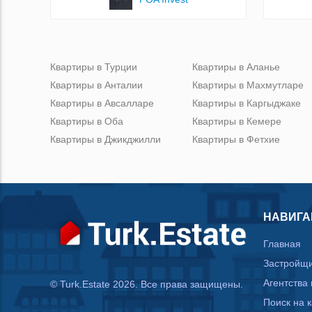
Квартиры в Турции
Квартиры в Аланье
Квартиры в Анталии
Квартиры в Махмутларе
Квартиры в Авсалларе
Квартиры в Каргыджаке
Квартиры в Оба
Квартиры в Кемере
Квартиры в Джикджилли
Квартиры в Фетхие
НАВИГА
Главная
Застройщ
Агентства
© Turk.Estate 2026. Все права защищены.
Поиск на 