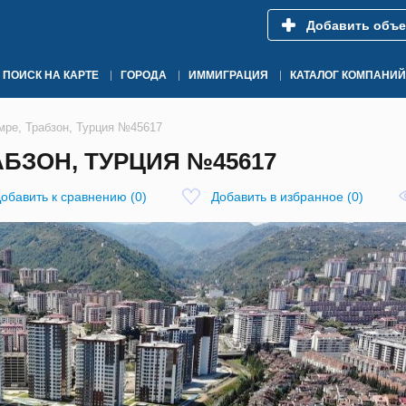
Добавить объе
ПОИСК НА КАРТЕ
ГОРОДА
ИММИГРАЦИЯ
КАТАЛОГ КОМПАНИЙ
мре, Трабзон, Турция №45617
АБЗОН, ТУРЦИЯ №45617
обавить к сравнению
(
0
)
Добавить в избранное
(
0
)