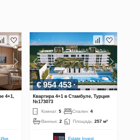
€ 954 453
pe 4+1,
Квартира 4+1 в Стамбуле, Турция
№173073
Комнат:
5
Спален:
4
Ванных:
2
Площадь:
257 м²
 Инк.
Estate Invest