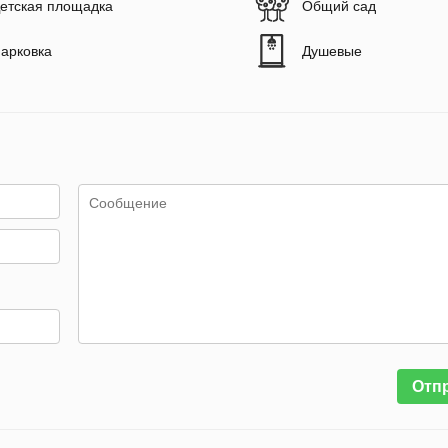
етская площадка
Общий сад
арковка
Душевые
Отп