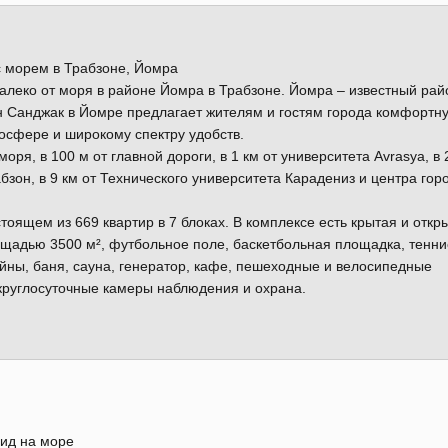
 морем в Трабзоне, Йомра
леко от моря в районе Йомра в Трабзоне. Йомра – известный рай
н Санджак в Йомре предлагает жителям и гостям города комфортн
осфере и широкому спектру удобств.
оря, в 100 м от главной дороги, в 1 км от университета Avrasya, в 
абзон, в 9 км от Технического университета Карадениз и центра гор
оящем из 669 квартир в 7 блоках. В комплексе есть крытая и откр
лощадью 3500 м², футбольное поле, баскетбольная площадка, тенн
ейны, баня, сауна, генератор, кафе, пешеходные и велосипедные
 круглосуточные камеры наблюдения и охрана.
ид на море