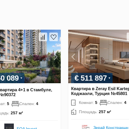
60 089
€ 511 897
Квартира в Zeray Esil Karte
вартира 4+1 в Стамбуле,
Коджаэли, Турция №45801
 №90372
Комнат:
5
Спален:
4
ат:
5
Спален:
4
Площадь:
257 м²
щадь:
257 м²
Зерай Констракшн
FOA Invest