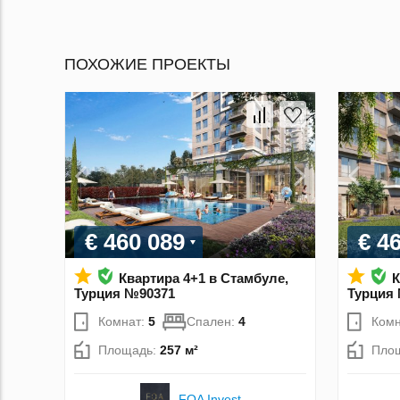
ПОХОЖИЕ ПРОЕКТЫ
€ 460 089
€ 4
Квартира 4+1 в Стамбуле,
К
Турция №90371
Турция
Комнат:
5
Спален:
4
Комн
Площадь:
257 м²
Пло
FOA Invest