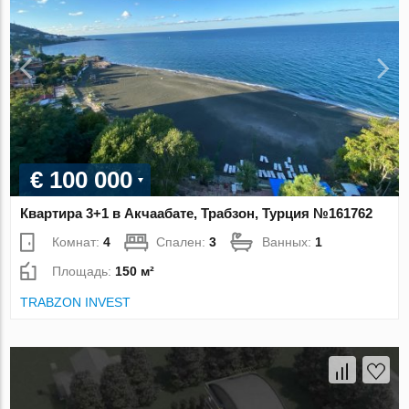
€ 100 000
Квартира 3+1 в Акчаабате, Трабзон, Турция №161762
Комнат:
4
Спален:
3
Ванных:
1
Площадь:
150 м²
TRABZON INVEST