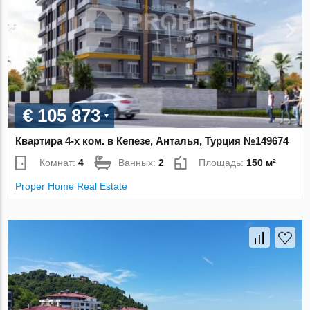
€ 105 873
Квартира 4-х ком. в Кепезе, Анталья, Турция №149674
Комнат:
4
Ванных:
2
Площадь:
150 м²
Proper Home Real Estate