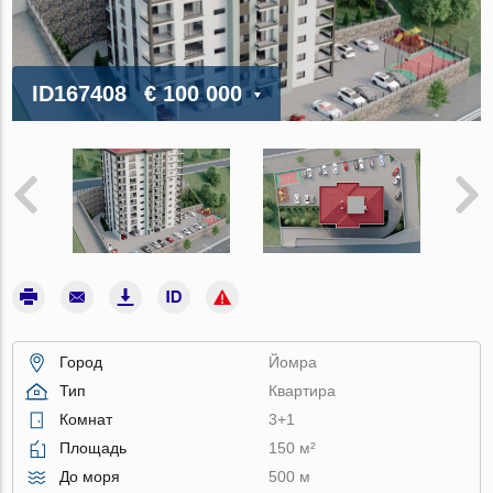
ID167408
€ 100 000
Город
Йомра
Тип
Квартира
Комнат
3+1
Площадь
150 м²
До моря
500 м