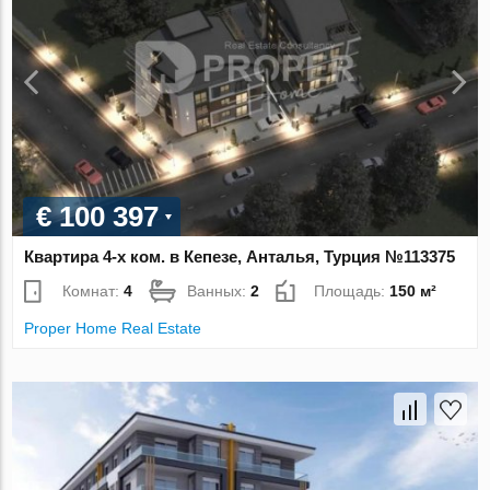
€ 100 397
Квартира 4-х ком. в Кепезе, Анталья, Турция №113375
Комнат:
4
Ванных:
2
Площадь:
150 м²
Proper Home Real Estate