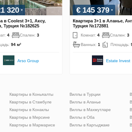
21 320
€ 145 379
а в Coolest 3+1, Аксу,
Квартира 3+1 в Аланье, Ан
, Турция №182625
Турция №172881
ат:
4
Спален:
3
Комнат:
4
Спален:
3
щадь:
94 м²
Ванных:
1
Площадь:
Arso Group
Estate Invest
Квартиры в Коньяалты
Виллы в Турции
В
Квартиры в Стамбуле
Виллы в Аланье
В
Квартиры в Конаклы
Виллы в Махмутларе
В
Квартиры в Мерсине
Виллы в Оба
В
Квартиры в Мармарисе
Виллы в Каргыджаке
В