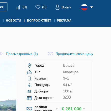
кт
(
0
)
(
0
)
Войти
НОВОСТИ
ВОПРОС-ОТВЕТ
РЕКЛАМА
Просмотренные (1)
Предложить свою цену
Город
Бафра
Тип
Квартира
Комнат
3+1
Площадь
94 м²
До моря
100 м
Дата сдачи
2022
полная
€ 281 000
стоимость