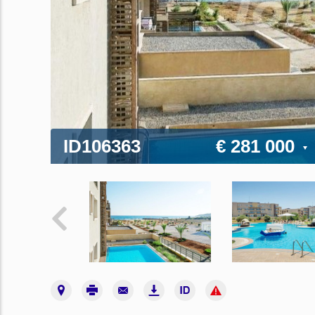
ID106363
€ 281 000