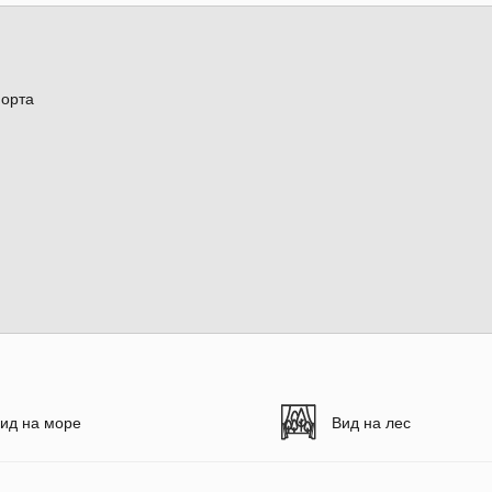
порта
ид на море
Вид на лес