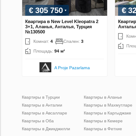
€ 305 750
€ 3
Квартира в New Level Kleopatra 2
Квартир
3+1, Аланья, Анталья, Турция
Анталья
№130500
Комн
Комнат:
4
Спален:
3
Пло
Площадь:
94 м²
A Proje Pazarlama
Квартиры в Турции
Квартиры в Аланье
Квартиры в Анталии
Квартиры в Махмутларе
Квартиры в Авсалларе
Квартиры в Каргыджаке
Квартиры в Оба
Квартиры в Кемере
Квартиры в Джикджилли
Квартиры в Фетхие