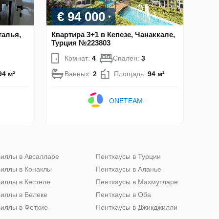
€ 94 000
талья,
Квартира 3+1 в Кепезе, Чанаккале,
Турция №223803
Комнат:
4
Спален:
3
94 м²
Ванных:
2
Площадь:
94 м²
ONETEAM
иллы в Авсалларе
Пентхаусы в Турции
иллы в Конаклы
Пентхаусы в Аланье
иллы в Кестеле
Пентхаусы в Махмутларе
иллы в Белеке
Пентхаусы в Оба
иллы в Фетхие
Пентхаусы в Джикджилли