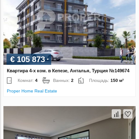
€ 105 873
Квартира 4-х ком. в Кепезе, Анталья, Турция №149674
Комнат:
4
Ванных:
2
Площадь:
150 м²
Proper Home Real Estate