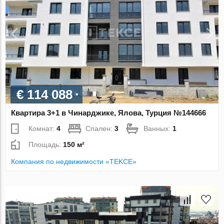
€ 114 088
Квартира 3+1 в Чинарджике, Ялова, Турция №144666
Комнат:
4
Спален:
3
Ванных:
1
Площадь:
150 м²
Компания по недвижимости «TEKCE»