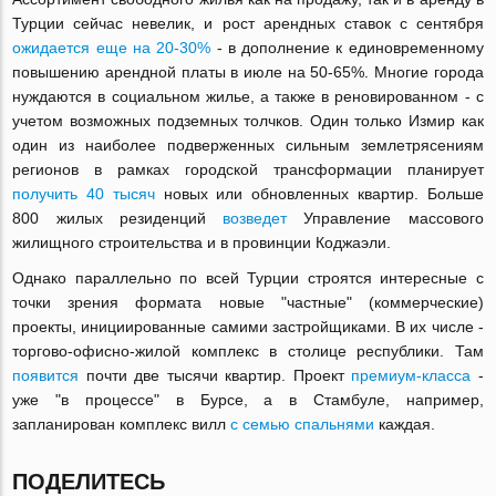
Турции сейчас невелик, и рост арендных ставок с сентября
ожидается еще на 20-30%
- в дополнение к единовременному
повышению арендной платы в июле на 50-65%. Многие города
нуждаются в социальном жилье, а также в реновированном - с
учетом возможных подземных толчков. Один только Измир как
один из наиболее подверженных сильным землетрясениям
регионов в рамках городской трансформации планирует
получить 40 тысяч
новых или обновленных квартир. Больше
800 жилых резиденций
возведет
Управление массового
жилищного строительства и в провинции Коджаэли.
Однако параллельно по всей Турции строятся интересные с
точки зрения формата новые "частные" (коммерческие)
проекты, инициированные самими застройщиками. В их числе -
торгово-офисно-жилой комплекс в столице республики. Там
появится
почти две тысячи квартир. Проект
премиум-класса
-
уже "в процессе" в Бурсе, а в Стамбуле, например,
запланирован комплекс вилл
с семью спальнями
каждая.
ПОДЕЛИТЕСЬ