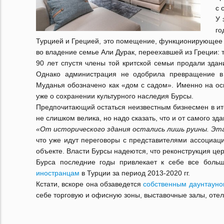
с 
У 
го
Турцией и Грецией, это помещение, функционирующее к
во владение семье Али Дурак, переехавшей из Греции: 
90 лет спустя члены той критской семьи продали здан
Однако администрация не одобрила превращение в б
Муданья обозначено как «дом с садом». Именно на осно
уже о сохранении культурного наследия Бурсы.
Предпочитающий остаться неизвестным бизнесмен в ито
не слишком велика, но надо сказать, что и от самого зд
«От исторического здания остались лишь руины. Эта
что уже идут переговоры с представителями ассоциац
объекте. Власти Бурсы надеются, что реконструкция цер
Бурса последние годы привлекает к себе все боль
иностранцам
в Турции за период 2013-2020 гг.
Кстати, вскоре она обзаведется
собственным даунтауно
себе торговую и офисную зоны, выставочные залы, оте