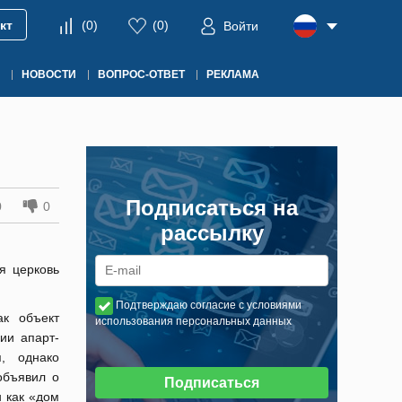
кт
(
0
)
(
0
)
Войти
НОВОСТИ
ВОПРОС-ОТВЕТ
РЕКЛАМА
Подписаться на
0
0
рассылку
я церковь
Подтверждаю согласие с условиями
ак объект
использования персональных данных
ии апарт-
, однако
объявил о
Подписаться
н как «дом