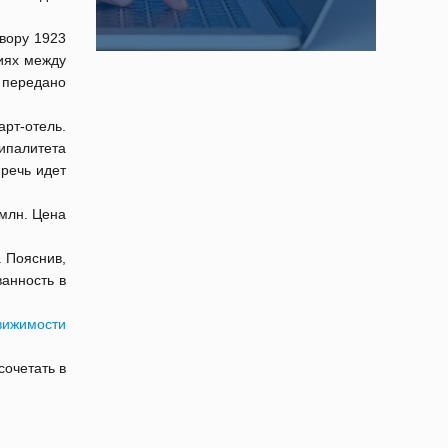
вору 1923
иях между
 передано
рт-отель.
ипалитета
 речь идет
млн. Цена
. Пояснив,
анность в
вижимости
сочетать в