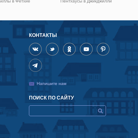
иллы в Фетхие
Пентхаусы в Джикджилли
КОНТАКТЫ
Напишите нам
ПОИСК ПО САЙТУ