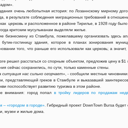
садом».
здания очень любопытная история: по Лозаннскому мирному дого
да, в результате соблюдения миграционных требований в отношен
ак церковь и расположенное в районе Тирилье, в 1928 году было
тогда критским мусульманам выделяли жилье.
ие бизнесмену из Стамбула, пожелавшему организовать здесь апа
утик-гостиницу здания, которое в планах зонирования муниц
вании того, что раньше его использовали как церковь; а значит,
ге решил расстаться со спорным объектом, предложив цену в $1 
ания сейчас сохранились, по сути, только каменные стены.
 ситуация нас сильно огорчает»
, - сообщили местные чиновники
ии, представляющей греков в Стамбуле и выказавшей заинтересов
кви поспособствует развитию туризма в этом районе.
ше внимания: город попал
в тройку лидеров по продажам нед
м – «городом в городе»
. Гибридный проект DownTown Bursa будет 
ли, музеи и жилые дома.