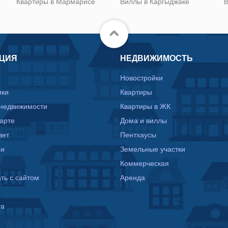
Квартиры в Мармарисе
Виллы в Каргыджаке
В
ЦИЯ
НЕДВИЖИМОСТЬ
Новостройки
ики
Квартиры
 недвижимости
Квартиры в ЖК
карте
Дома и виллы
вет
Пентхаусы
ии
Земельные участки
Коммерческая
ть с сайтом
Аренда
та