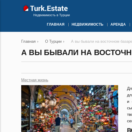
Недвижимость в Турции
ГЛАВНАЯ
НЕДВИЖИМОСТЬ
АРЕНДА
Главная
›
О Турции
›
А вы бывали на восточном базаре
А ВЫ БЫВАЛИ НА ВОСТОЧН
Местная жизнь
Дл
дл
и 
сы
тв
се
В