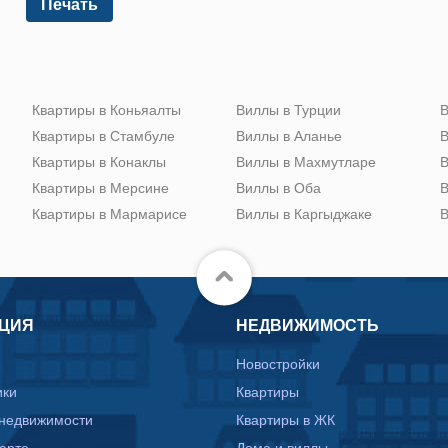
Печать
Квартиры в Коньяалты
Виллы в Турции
В
Квартиры в Стамбуле
Виллы в Аланье
В
Квартиры в Конаклы
Виллы в Махмутларе
В
Квартиры в Мерсине
Виллы в Оба
В
Квартиры в Мармарисе
Виллы в Каргыджаке
В
ЦИЯ
НЕДВИЖИМОСТЬ
Новостройки
ики
Квартиры
 недвижимости
Квартиры в ЖК