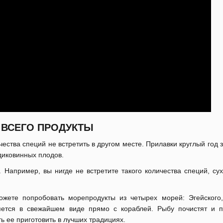
 ВСЕГО ПРОДУКТЫ
чества специй не встретить в другом месте. Прилавки круглый год
диковинных плодов.
Например, вы нигде не встретите такого количества специй, сух
жете попробовать морепродукты из четырех морей: Эгейского,
ется в свежайшем виде прямо с кораблей. Рыбу почистят и п
ь ее приготовить в лучших традициях.