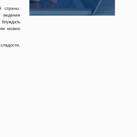
 страны.
и ведения
о блуждать
тим можно
 сладости,