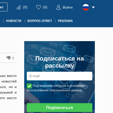
кт
(
0
)
(
0
)
Войти
НОВОСТИ
ВОПРОС-ОТВЕТ
РЕКЛАМА
Подписаться на
1
0
рассылку
ько место
, новостей
Подтверждаю согласие с условиями
ься, но и
использования персональных данных
музыкой и
это место
Подписаться