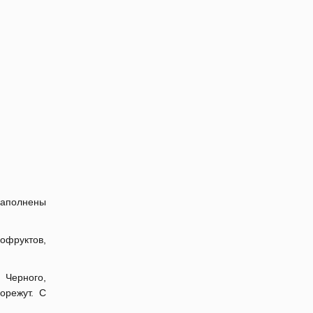
 заполнены
офруктов,
 Черного,
орежут. С