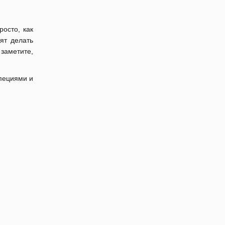
осто, как
ят делать
 заметите,
специями и