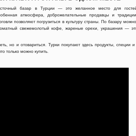
сточный базар в Турции — это желанное место для гостей
обенная атмосфера, доброжелательные продавцы и традици
рговли позволяют погрузиться в культуру страны. По базару можн
ароматный свежемолотый кофе, жареные орехи, украшения — э
ть, но и отовариться. Турки покупают здесь продукты, специи и
то только можно купить.