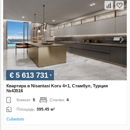
€ 5 613 731
Квартира в Nisantasi Koru 4+1, Стамбул, Турция
№43516
Комнат:
5
Спален:
4
Площадь:
395.45 м²
Cubedots