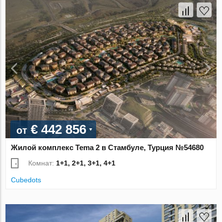
€ 442 856
от
Жилой комплекс Tema 2 в Стамбуле, Турция №54680
Комнат:
1+1, 2+1, 3+1, 4+1
Cubedots