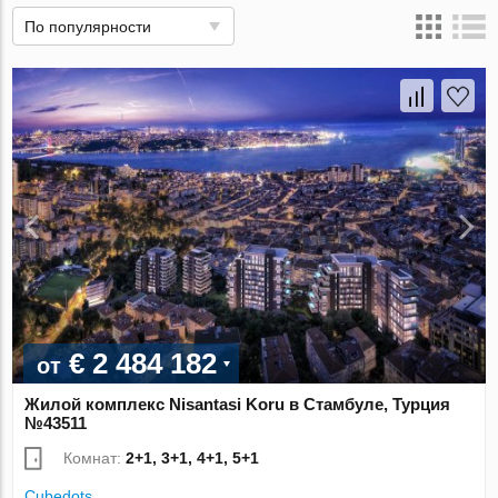
По популярности
€ 2 484 182
от
Жилой комплекс Nisantasi Koru в Стамбуле, Турция
№43511
Комнат:
2+1, 3+1, 4+1, 5+1
Cubedots