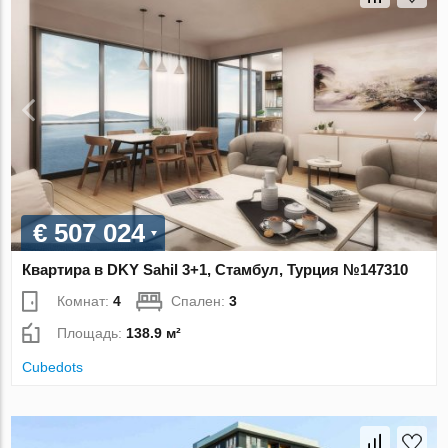
€ 507 024
Квартира в DKY Sahil 3+1, Стамбул, Турция №147310
Комнат:
4
Спален:
3
Площадь:
138.9 м²
Cubedots