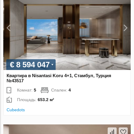
€ 8 594 047
Квартира в Nisantasi Koru 4+1, Стамбул, Турция
№43517
Комнат:
5
Спален:
4
Площадь:
653.2 м²
Cubedots