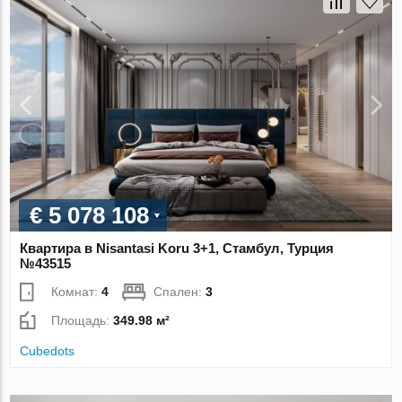
€ 5 078 108
Квартира в Nisantasi Koru 3+1, Стамбул, Турция
№43515
Комнат:
4
Спален:
3
Площадь:
349.98 м²
Cubedots