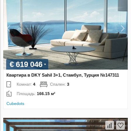
€ 619 046
Квартира в DKY Sahil 3+1, Стамбул, Турция №147311
Комнат:
4
Спален:
3
Площадь:
166.15 м²
Cubedots