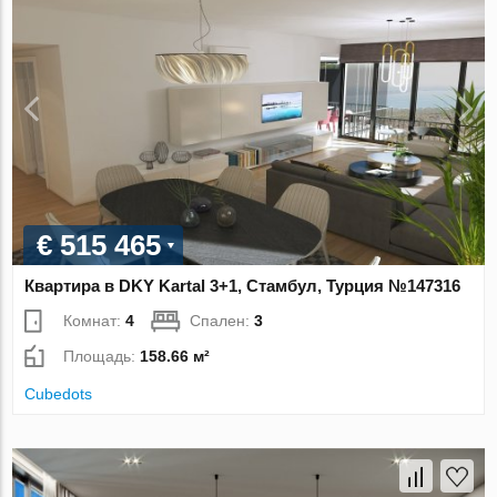
€ 515 465
Квартира в DKY Kartal 3+1, Стамбул, Турция №147316
Комнат:
4
Спален:
3
Площадь:
158.66 м²
Cubedots