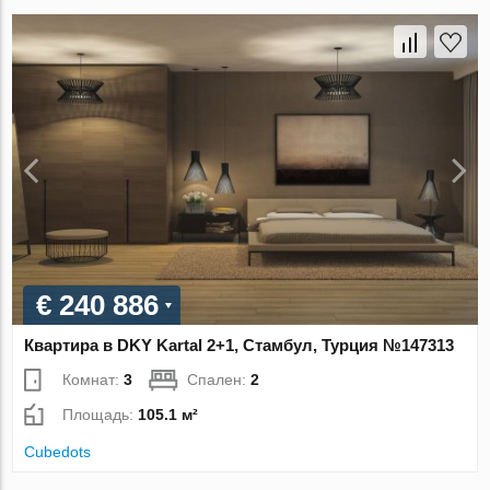
€ 240 886
Квартира в DKY Kartal 2+1, Стамбул, Турция №147313
Комнат:
3
Спален:
2
Площадь:
105.1 м²
Cubedots