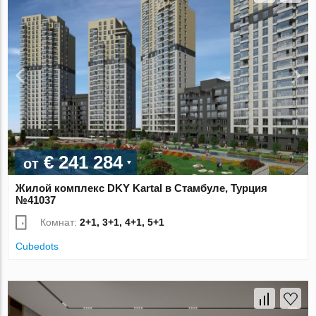
€ 241 284
от
Жилой комплекс DKY Kartal в Стамбуле, Турция
№41037
Комнат:
2+1, 3+1, 4+1, 5+1
Cubedots