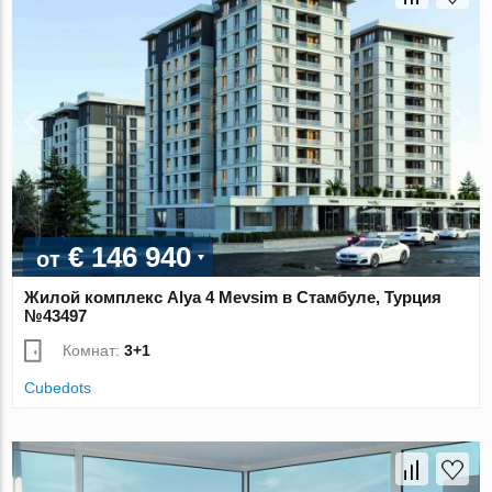
€ 146 940
от
Жилой комплекс Alya 4 Mevsim в Стамбуле, Турция
№43497
Комнат:
3+1
Cubedots