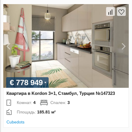
€ 778 949
Квартира в Kordon 3+1, Стамбул, Турция №147323
Комнат:
4
Спален:
3
Площадь:
185.81 м²
Cubedots