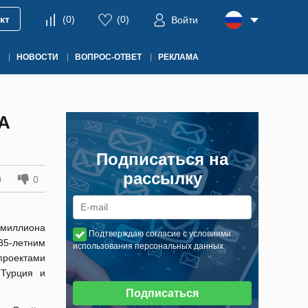
кт
(
0
)
(
0
)
Войти
НОВОСТИ
ВОПРОС-ОТВЕТ
РЕКЛАМА
А
Подписаться на
рассылку
0
0
 миллиона
Подтверждаю согласие с условиями
35-летним
использования персональных данных
 проектами
 Турция и
Подписаться