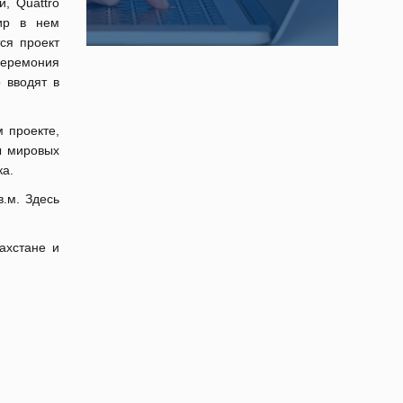
, Quattro
тир в нем
ся проект
церемония
 вводят в
 проекте,
ы мировых
ка.
.м. Здесь
ахстане и