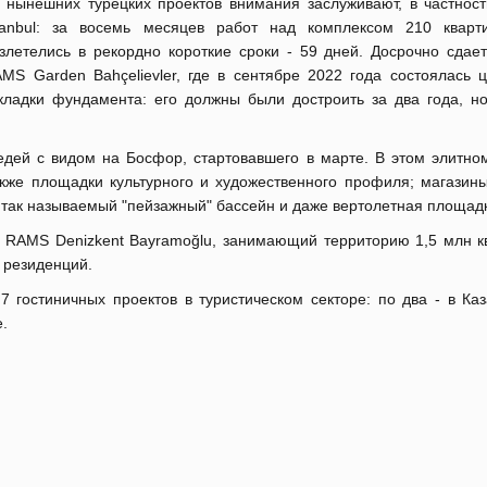
 нынешних турецких проектов внимания заслуживают, в частности
tanbul: за восемь месяцев работ над комплексом 210 квар
злетелись в рекордно короткие сроки - 59 дней. Досрочно сдает
MS Garden Bahçelievler, где в сентябре 2022 года состоялась 
кладки фундамента: его должны были достроить за два года, но
едей с видом на Босфор, стартовавшего в марте. В этом элитном
кже площадки культурного и художественного профиля; магазин
 так называемый "пейзажный" бассейн и даже вертолетная площад
 RAMS Denizkent Bayramoğlu, занимающий территорию 1,5 млн кв
 резиденций.
гостиничных проектов в туристическом секторе: по два - в Каз
е.