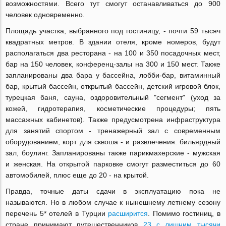
возможностями. Всего тут смогут останавливаться до 900
человек одновременно.
Площадь участка, выбранного под гостиницу, - почти 59 тысяч
квадратных метров. В здании отеля, кроме номеров, будут
располагаться два ресторана - на 100 и 350 посадочных мест,
бар на 150 человек, конференц-залы на 300 и 150 мест. Также
запланированы два бара у бассейна, лобби-бар, витаминный
бар, крытый бассейн, открытый бассейн, детский игровой блок,
турецкая баня, сауна, оздоровительный "сегмент" (уход за
кожей, гидротерапия, косметические процедуры; пять
массажных кабинетов). Также предусмотрена инфраструктура
для занятий спортом - тренажерный зал с современным
оборудованием, корт для сквоша - и развлечения: бильярдный
зал, боулинг. Запланированы также парикмахерские - мужская
и женская. На открытой парковке смогут разместиться до 60
автомобилей, плюс еще до 20 - на крытой.
Правда, точные даты сдачи в эксплуатацию пока не
называются. Но в любом случае к нынешнему летнему сезону
перечень 5* отелей в Турции
расширится
. Помимо гостиниц, в
стране принимают путешественников
23 с лишним тысячи