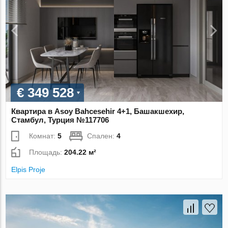
€ 349 528
Квартира в Asoy Bahcesehir 4+1, Башакшехир,
Стамбул, Турция №117706
Комнат:
5
Спален:
4
Площадь:
204.22 м²
Elpis Proje