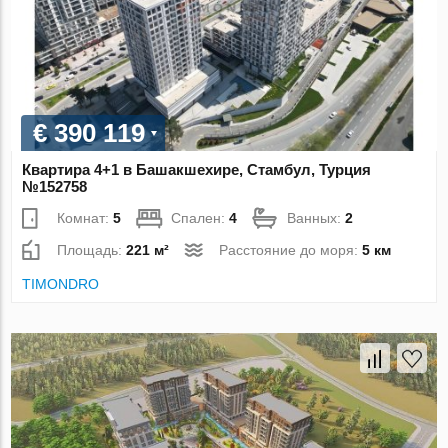
€ 390 119
Квартира 4+1 в Башакшехире, Стамбул, Турция
№152758
Комнат:
5
Спален:
4
Ванных:
2
Площадь:
221 м²
Расстояние до моря:
5 км
TIMONDRO