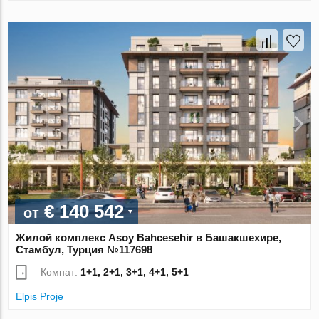
€ 140 542
от
Жилой комплекс Asoy Bahcesehir в Башакшехире,
Стамбул, Турция №117698
Комнат:
1+1, 2+1, 3+1, 4+1, 5+1
Elpis Proje