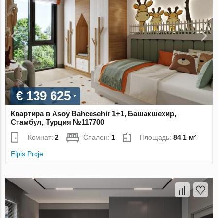
€ 139 625
Квартира в Asoy Bahcesehir 1+1, Башакшехир,
Стамбул, Турция №117700
Комнат:
2
Спален:
1
Площадь:
84.1 м²
Elpis Proje