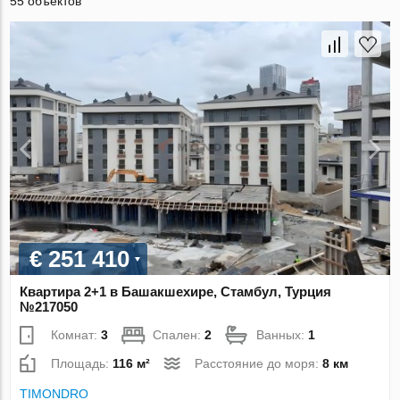
55 объектов
€ 251 410
Квартира 2+1 в Башакшехире, Стамбул, Турция
№217050
Комнат:
3
Спален:
2
Ванных:
1
Площадь:
116 м²
Расстояние до моря:
8 км
TIMONDRO