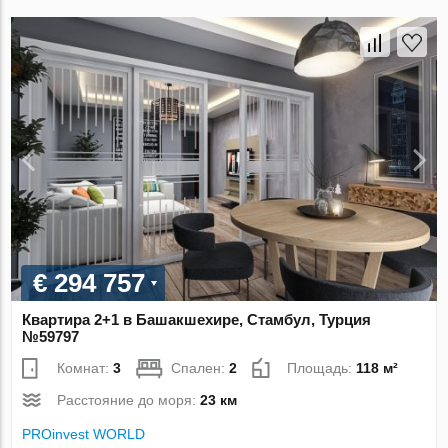
€ 294 757
Квартира 2+1 в Башакшехире, Стамбул, Турция
№59797
Комнат:
3
Спален:
2
Площадь:
118 м²
Расстояние до моря:
23 км
PROinvest WORLD