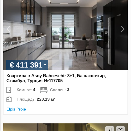
€ 411 391
Квартира в Asoy Bahcesehir 3+1, Башакшехир,
Стамбул, Турция №117705
Комнат:
4
Спален:
3
Площадь:
223.19 м²
Elpis Proje