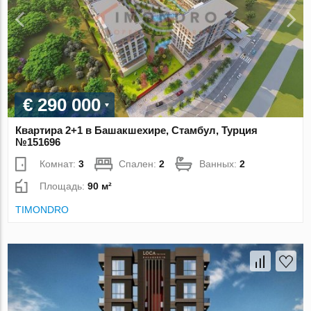
€ 290 000
Квартира 2+1 в Башакшехире, Стамбул, Турция
№151696
Комнат:
3
Спален:
2
Ванных:
2
Площадь:
90 м²
TIMONDRO