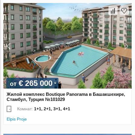
€ 265 000
от
Жилой комплекс Boutique Panorama в Башакшехире,
Стамбул, Турция №101029
Комнат:
1+1, 2+1, 3+1, 4+1
Elpis Proje