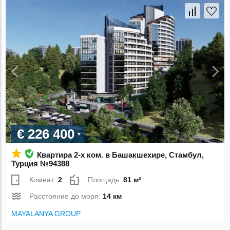
€ 226 400
Квартира 2-х ком. в Башакшехире, Стамбул,
Турция №94388
Комнат:
2
Площадь:
81 м²
Расстояние до моря:
14 км
MAYALANYA GROUP