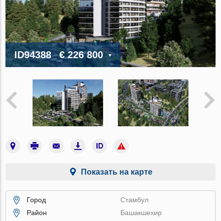
ID94388
€ 226 800
Показать на карте
Город
Стамбул
Район
Башакшехир