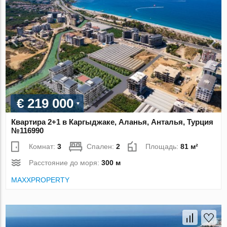
€ 219 000
Квартира 2+1 в Каргыджаке, Аланья, Анталья, Турция
№116990
Комнат:
3
Спален:
2
Площадь:
81 м²
Расстояние до моря:
300 м
MAXXPROPERTY