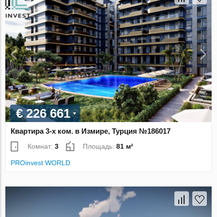
€ 226 661
Квартира 3-х ком. в Измире, Турция №186017
Комнат:
3
Площадь:
81 м²
PROinvest WORLD