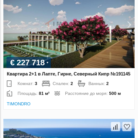
€ 227 718
Квартира 2+1 в Лапте, Гирне, Северный Кипр №191145
Комнат:
3
Спален:
2
Ванных:
2
Площадь:
81 м²
Расстояние до моря:
500 м
TIMONDRO