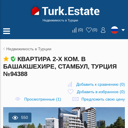
Недвижимость в Турции
(
0
)
(
0
)
Недвижимость в Турции
КВАРТИРА 2-Х КОМ. В
БАШАКШЕХИРЕ, СТАМБУЛ, ТУРЦИЯ
№94388
Добавить к сравнению
(
0
)
Добавить в избранное
(
0
)
Просмотренные (1)
Предложить свою цену
550