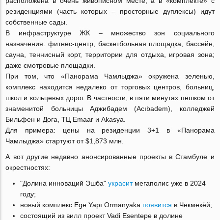
расположена в очень живописном месте, а в «комплекте» с
резиденциями (часть которых – просторные дуплексы) идут
собственные сады.
В инфраструктуре ЖК – множество зон социального
назначения: фитнес-центр, баскетбольная площадка, бассейн,
сауна, теннисный корт, территории для отдыха, игровая зона;
даже смотровые площадки.
При том, что «Панорама Чамлыджа» окружена зеленью,
комплекс находится недалеко от торговых центров, больниц,
школ и кольцевых дорог. В частности, в пяти минутах пешком от
знаменитой больницы Аджибадем (Acıbadem), колледжей
Бильфен и Дога, ТЦ Emaar и Akasya.
Для примера: цены на резиденции 3+1 в «Панорама
Чамлыджа» стартуют от $1,873 млн.
А вот другие недавно анонсированные проекты в Стамбуле и
окрестностях:
"Долина инноваций Эшба"
украсит
мегаполис уже в 2024
году;
новый комплекс Ege Yapı Ormanyaka
появится
в Чекмекёй;
состоящий из вилл проект Vadi Esentepe в долине