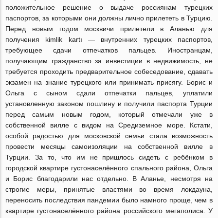
положительное решение о выдаче россиянам турецких
паспортов, за которыми они должны лично прилететь в Турцию.
Перед новым годом москвичи прилетели в Аланью для
получения kimlik kartı — внутренних турецких паспортов,
требующее сдачи отпечатков пальцев. Иностранцам,
получающим гражданство за инвестиции в недвижимость, не
требуется проходить предварительное собеседование, сдавать
экзамен на знание турецкого или принимать присягу. Борис и
Ольга с сыном сдали отпечатки пальцев, уплатили
установленную законом пошлину и получили паспорта Турции
перед самым новым годом, который отмечали уже в
собственной вилле с видом на Средиземное море. Кстати,
особой радостью для московской семьи стала возможность
провести месяцы самоизоляции на собственной вилле в
Турции. За то, что им не пришлось сидеть с ребёнком в
городской квартире густонаселённого спального района, Ольга
и Борис благодарили нас отдельно. В Аланье, несмотря на
строгие меры, принятые властями во время локдауна,
переносить последствия пандемии было намного проще, чем в
квартире густонаселённого района российского мегаполиса. У