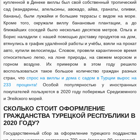
купленной в Динеке виллы был свой собственный тропический
сад (мандарины, апельсины, авокадо, айва, гранаты, оливки,
бананы), были лужайки и большие террасы с видом на море.
Кроме того, окружали виллу банановые плантации, а до
ближайших соседей было несколько десятков метров. Ольга и
Борис наладили с нашей помощью доставку продуктов на дом,
втянулись в график удалённой работы и учёбы, взяли на прокат
авто, купили велосипеды. Словом, провели карантинное время
относительно легко, на лоне природы, на свежем морском и
горном воздухе. Их примером в этом году решило
воспользоваться такое большое количество граждан разных
стран, что
спрос на виллы и дома с садом в Турции вырос на
233 процента!
Особой популярностью у иностранных
покупателей пользуются в 2020 году побережья Средиземного
и Эгейского морей.
СКОЛЬКО СТОИТ ОФОРМЛЕНИЕ
ГРАЖДАНСТВА ТУРЕЦКОЙ РЕСПУБЛИКИ В
2020 ГОДУ?
Государственный сбор за оформление турецкого подданства
на одного человека составляет 700 лир (порядка 90 долларов).