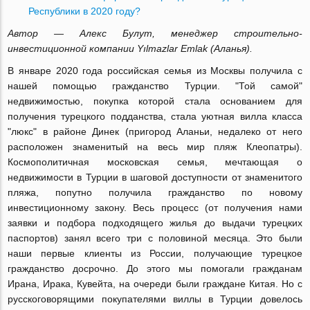
Республики в 2020 году?
Автор — Алекс Булут, менеджер строительно-
инвестиционной компании Yılmazlar Emlak (Аланья).
В январе 2020 года российская семья из Москвы получила с
нашей помощью гражданство Турции. "Той самой"
недвижимостью, покупка которой стала основанием для
получения турецкого подданства, стала уютная вилла класса
"люкс" в районе Динек (пригород Аланьи, недалеко от него
расположен знаменитый на весь мир пляж Клеопатры).
Космополитичная московская семья, мечтающая о
недвижимости в Турции в шаговой доступности от знаменитого
пляжа, попутно получила гражданство по новому
инвестиционному закону. Весь процесс (от получения нами
заявки и подбора подходящего жилья до выдачи турецких
паспортов) занял всего три с половиной месяца. Это были
наши первые клиенты из России, получающие турецкое
гражданство досрочно. До этого мы помогали гражданам
Ирана, Ирака, Кувейта, на очереди были граждане Китая. Но с
русскоговорящими покупателями виллы в Турции довелось