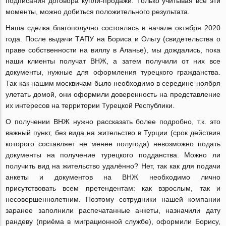
подписания договора купли-продажи. Только учитывая все эти
моменты, можно добиться положительного результата.
Наша сделка благополучно состоялась в начале октября 2020
года. После выдачи ТАПУ на Бориса и Ольгу (свидетельства о
праве собственности на виллу в Аланье), мы дождались, пока
наши клиенты получат ВНЖ, а затем получили от них все
документы, нужные для оформления турецкого гражданства.
Так как нашим москвичам было необходимо в середине ноября
улетать домой, они оформили доверенность на представление
их интересов на территории Турецкой Республики.
О получении ВНЖ нужно рассказать более подробно, т.к. это
важный пункт, без вида на жительство в Турции (срок действия
которого составляет не менее полугода) невозможно подать
документы на получение турецкого подданства. Можно ли
получить вид на жительство удалённо? Нет, так как для подачи
анкеты и документов на ВНЖ необходимо лично
присутствовать всем претендентам: как взрослым, так и
несовершеннолетним. Поэтому сотрудники нашей компании
заранее заполнили распечатанные анкеты, назначили дату
рандеву (приёма в миграционной службе), оформили Борису,