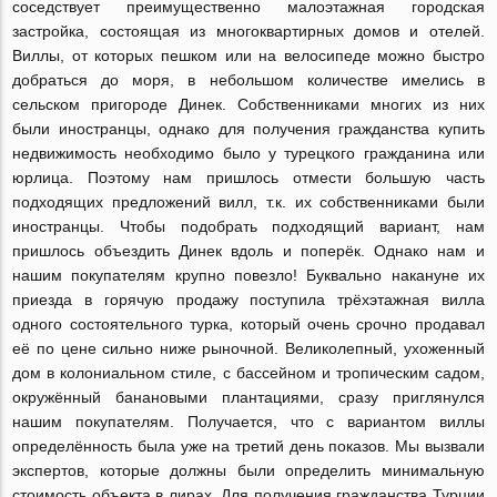
соседствует преимущественно малоэтажная городская
застройка, состоящая из многоквартирных домов и отелей.
Виллы, от которых пешком или на велосипеде можно быстро
добраться до моря, в небольшом количестве имелись в
сельском пригороде Динек. Собственниками многих из них
были иностранцы, однако для получения гражданства купить
недвижимость необходимо было у турецкого гражданина или
юрлица. Поэтому нам пришлось отмести большую часть
подходящих предложений вилл, т.к. их собственниками были
иностранцы. Чтобы подобрать подходящий вариант, нам
пришлось объездить Динек вдоль и поперёк. Однако нам и
нашим покупателям крупно повезло! Буквально накануне их
приезда в горячую продажу поступила трёхэтажная вилла
одного состоятельного турка, который очень срочно продавал
её по цене сильно ниже рыночной. Великолепный, ухоженный
дом в колониальном стиле, с бассейном и тропическим садом,
окружённый банановыми плантациями, сразу приглянулся
нашим покупателям. Получается, что с вариантом виллы
определённость была уже на третий день показов. Мы вызвали
экспертов, которые должны были определить минимальную
стоимость объекта в лирах. Для получения гражданства Турции