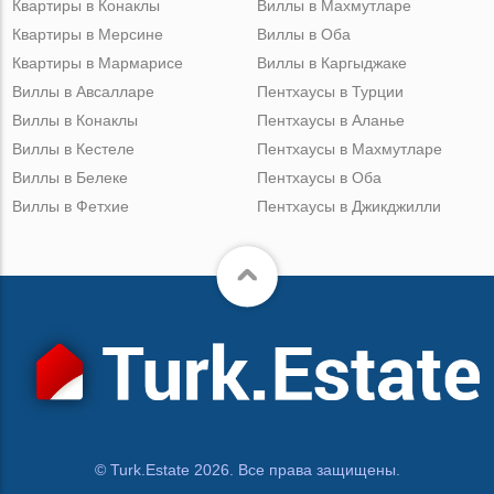
Квартиры в Конаклы
Виллы в Махмутларе
Квартиры в Мерсине
Виллы в Оба
Квартиры в Мармарисе
Виллы в Каргыджаке
Виллы в Авсалларе
Пентхаусы в Турции
Виллы в Конаклы
Пентхаусы в Аланье
Виллы в Кестеле
Пентхаусы в Махмутларе
Виллы в Белеке
Пентхаусы в Оба
Виллы в Фетхие
Пентхаусы в Джикджилли
© Turk.Estate 2026. Все права защищены.