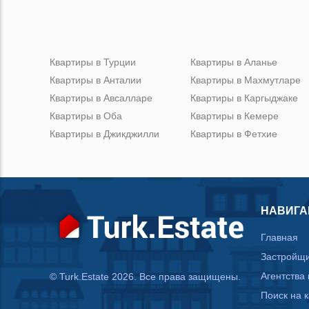
Квартиры в Турции
Квартиры в Аланье
Квартиры в Анталии
Квартиры в Махмутларе
Квартиры в Авсалларе
Квартиры в Каргыджаке
Квартиры в Оба
Квартиры в Кемере
Квартиры в Джикджилли
Квартиры в Фетхие
НАВИГА
Главная
Застройщ
Агентства
© Turk.Estate 2026. Все права защищены.
Поиск на 