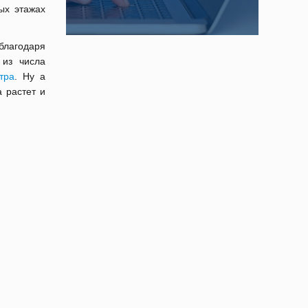
ых этажах
благодаря
 из числа
тра
. Ну а
 растет и