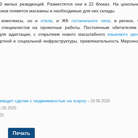
0 жилых резиденций. Разместятся они в 22 блоках. На цокольн
оков появятся магазины и необходимые для них склады.
е комплексы, но и
отели
, и ЖК
гостиничного типа
; в регион, 
е специалистов на проектные работы. Постоянным обитателям
для адаптации, с открытием нового масштабного
языкового цен
ортной и социальной инфраструктуры, привлекательность Мерсина
реводит сделки с недвижимостью на эскроу
-
18.06.2026
1.05.2025
25
Печать