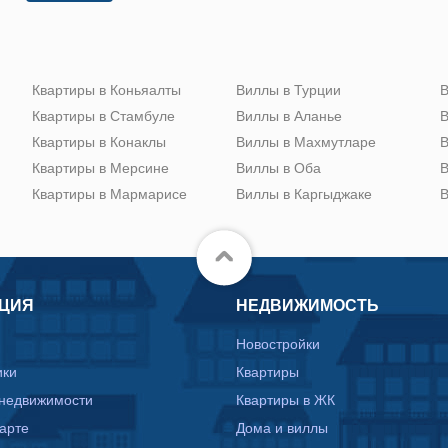
Квартиры в Коньяалты
Виллы в Турции
В
Квартиры в Стамбуле
Виллы в Аланье
В
Квартиры в Конаклы
Виллы в Махмутларе
В
Квартиры в Мерсине
Виллы в Оба
В
Квартиры в Мармарисе
Виллы в Каргыджаке
В
ЦИЯ
НЕДВИЖИМОСТЬ
Новостройки
ики
Квартиры
 недвижимости
Квартиры в ЖК
карте
Дома и виллы