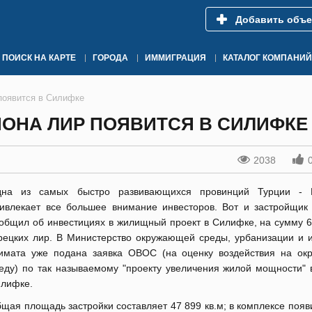
Добавить объе
ПОИСК НА КАРТЕ
ГОРОДА
ИММИГРАЦИЯ
КАТАЛОГ КОМПАНИЙ
появится в Силифке
ОНА ЛИР ПОЯВИТСЯ В СИЛИФКЕ
2038
дна из самых быстро развивающихся провинций Турции - 
ивлекает все большее внимание инвесторов. Вот и застройщик 
общил об инвестициях в жилищный проект в Силифке, на сумму 6
рецких лир. В Министерство окружающей среды, урбанизации и 
имата уже подана заявка ОВОС (на оценку воздействия на о
еду) по так называемому "проекту увеличения жилой мощности" 
илифке.
щая площадь застройки составляет 47 899 кв.м; в комплексе появ