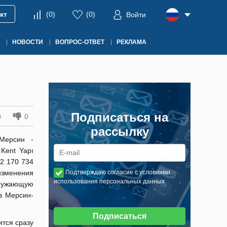
кт
(
0
)
(
0
)
Войти
НОВОСТИ
ВОПРОС-ОТВЕТ
РЕКЛАМА
Подписаться на
0
0
рассылку
Мерсин -
Kent Yapı
2 170 734
изменения
Подтверждаю согласие с условиями
использования персональных данных
кружающую
в Мерсин-
Подписаться
ится сразу