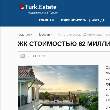
Недвижимость в Турции
ГЛАВНАЯ
НЕДВИЖИМОСТЬ
АРЕНДА
Главная
›
Новости
›
ЖК стоимостью 62 миллиона лир 
ЖК СТОИМОСТЬЮ 62 МИЛЛИ
23.11.2023
О
пр
со
ту
кл
ср
С
Об