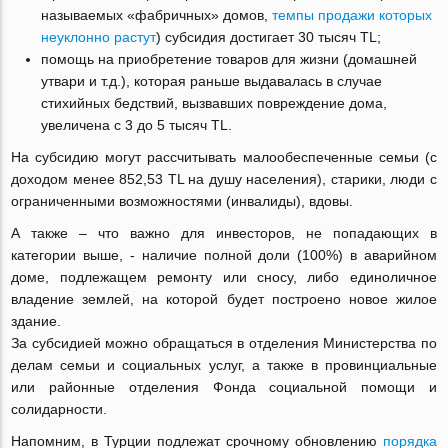
называемых «фабричных» домов,
темпы продажи которых
неуклонно растут
) субсидия достигает 30 тысяч TL;
помощь на приобретение товаров для жизни (домашней
утвари и т.д.), которая раньше выдавалась в случае
стихийных бедствий, вызвавших повреждение дома,
увеличена с 3 до 5 тысяч TL.
На субсидию могут рассчитывать малообеспеченные семьи (с
доходом менее 852,53 TL на душу населения), старики, люди с
ограниченными возможностями (инвалиды), вдовы.
А также – что важно для инвесторов, не попадающих в
категории выше, - наличие полной доли (100%) в аварийном
доме, подлежащем ремонту или сносу, либо единоличное
владение землей, на которой будет построено новое жилое
здание.
За субсидией можно обращаться в отделения Министерства по
делам семьи и социальных услуг, а также в провинциальные
или районные отделения Фонда социальной помощи и
солидарности.
Напомним, в Турции подлежат срочному обновлению
порядка