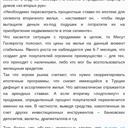
домов «из вторых рук».
«Необходимо пересмотреть процентные ставки по ипотеке для
сегмента вторичного жилья, - настаивает он, - чтобы люди
вытащили деньги из-под подушек и потратили их на
приобретение недвижимости в этом сегменте».
Что касается ситуации с продажами в целом, то Месут
Гюлероглу пояснил, что цены на жилье на данный момент
стабильны. Явного роста не наблюдается уже 6-7 месяцев, что
создает для покупателей огромное преимущество – для тех,
кто приходит с наличными, либо кто мог бы воспользоваться
жилищным кредитом.
Так что игроки рынка считают, что нужно скорректировать
ипотечные программы, что снизит имеющийся в Турции
дефицит в ассортименте жилья. Что автоматически отражается
на арендных ставках. А если вторичку «подтолкнут» к
продажам, определенный процент покупателей переключится
именно на нее. В частности, выведя средства, накопленные за
счет других инвестиционных инструментов – банковских
депозитов, валюты, драгметаллов и т.д.
Тем более что объемы жилищных сделок уже
вышли на