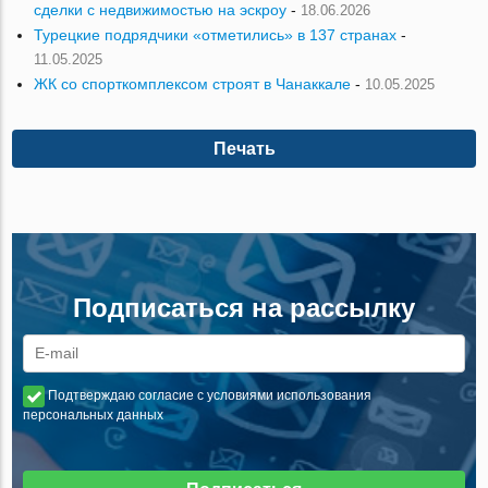
сделки с недвижимостью на эскроу
-
18.06.2026
Турецкие подрядчики «отметились» в 137 странах
-
11.05.2025
ЖК со спорткомплексом строят в Чанаккале
-
10.05.2025
Печать
Подписаться на рассылку
Подтверждаю согласие с условиями использования
персональных данных