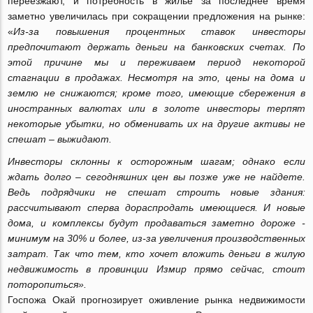
переезжают, и потребность в жилье за последнее время
заметно увеличилась при сокращении предложения на рынке:
«
Из-за повышения процентных ставок инвесторы
предпочитают держать деньги на банковских счетах. По
этой причине мы и переживаем период некоторой
стагнации в продажах. Несмотря на это, цены на дома и
землю не снижаются; кроме того, имеющие сбережения в
иностранных валютах или в золоте инвесторы терпят
некоторые убытки, но обменивать их на другие активы не
спешат – выжидают.
Инвесторы склонны к осторожным шагам; однако если
ждать долго – сегодняшних цен вы позже уже не найдете.
Ведь подрядчики не спешат строить новые здания:
рассчитывают сперва дораспродать имеющиеся. И новые
дома, и комплексы будут продаваться заметно дороже -
минимум на 30% и более, из-за увеличения производственных
затрат. Так что тем, кто хочет вложить деньги в жилую
недвижимость в провинции Измир прямо сейчас, стоит
поторопиться».
Госпожа Окай прогнозирует оживление рынка недвижимости