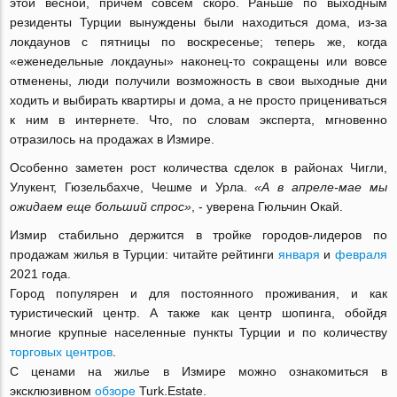
этой весной, причем совсем скоро. Раньше по выходным
резиденты Турции вынуждены были находиться дома, из-за
локдаунов с пятницы по воскресенье; теперь же, когда
«еженедельные локдауны» наконец-то сокращены или вовсе
отменены, люди получили возможность в свои выходные дни
ходить и выбирать квартиры и дома, а не просто прицениваться
к ним в интернете. Что, по словам эксперта, мгновенно
отразилось на продажах в Измире.
Особенно заметен рост количества сделок в районах Чигли,
Улукент, Гюзельбахче, Чешме и Урла.
«А в апреле-мае мы
ожидаем еще больший спрос»
, - уверена Гюльчин Окай.
Измир стабильно держится в тройке городов-лидеров по
продажам жилья в Турции: читайте рейтинги
января
и
февраля
2021 года.
Город популярен и для постоянного проживания, и как
туристический центр. А также как центр шопинга, обойдя
многие крупные населенные пункты Турции и по количеству
торговых центров
.
С ценами на жилье в Измире можно ознакомиться в
эксклюзивном
обзоре
Turk.Estate.