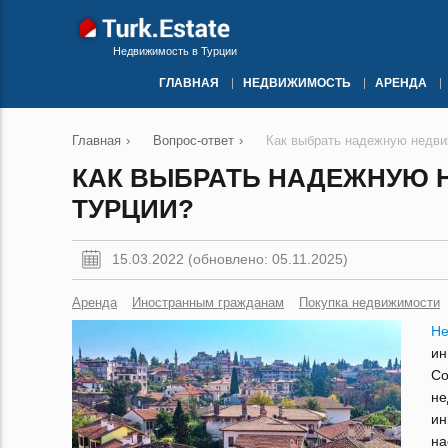
Недвижимость в Турции
ГЛАВНАЯ
НЕДВИЖИМОСТЬ
АРЕНДА
Главная
›
Вопрос-ответ
›
Как выбрать надежную недви
КАК ВЫБРАТЬ НАДЕЖНУЮ 
ТУРЦИИ?
15.03.2022 (обновлено: 05.11.2025)
Аренда
Иностранным гражданам
Покупка недвижимости
Не
ин
C
н
ин
на