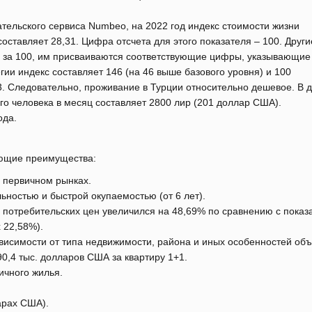
ательского сервиса Numbeo, на 2022 год индекс стоимости жизни
составляет 28,31. Цифра отсчета для этого показателя ‒ 100. Друг
та за 100, им присваиваются соответствующие цифры, указывающие
гии индекс составляет 146 (на 46 выше базового уровня) и 100
,13. Следовательно, проживание в Турции относительно дешевое. В
го человека в месяц составляет 2800 лир (201 доллар США).
ода.
ующие преимущества:
 первичном рынках.
ьностью и быстрой окупаемостью (от 6 лет).
с потребительских цен увеличился на 48,69% по сравнению с пока
 22,58%).
ависимости от типа недвижимости, района и иных особенностей объ
90,4 тыс. долларов США за квартиру 1+1.
ичного жилья.
арах США).