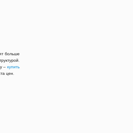
тят больше
руктурой.
ту –
купить
та цен.