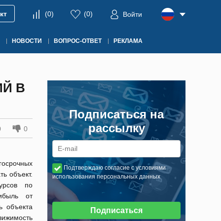
кт
(
0
)
(
0
)
Войти
НОВОСТИ
ВОПРОС-ОТВЕТ
РЕКЛАМА
Й В
Подписаться на
рассылку
0
0
осрочных
Подтверждаю согласие с условиями
ть объект.
использования персональных данных
урсов по
ибыль от
ь объекта
Подписаться
движимость