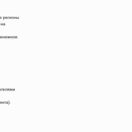
ие регионы
 на
 денежном
зателями
екта).