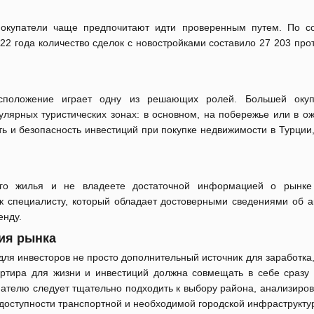
 покупатели чаще предпочитают идти проверенным путем. По 
022 года количество сделок с новостройками составило 27 203 про
сположение играет одну из решающих ролей. Большей окуп
лярных туристических зонах: в основном, на побережье или в о
ть и безопасность инвестиций при покупке недвижимости в Турции
го жилья и не владеете достаточной информацией о рынке
к специалисту, который обладает достоверными сведениями об а
енду.
ия рынка
ля инвесторов не просто дополнительный источник для заработка,
артира для жизни и инвестиций должна совмещать в себе сразу 
пателю следует тщательно подходить к выбору района, анализиров
, доступности транспортной и необходимой городской инфраструктуры