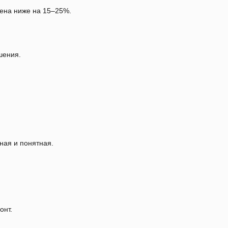
цена ниже на 15‒25%.
шения.
ная и понятная.
онт.