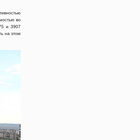
тивностью
имостью во
75 и 3907
ть на этом