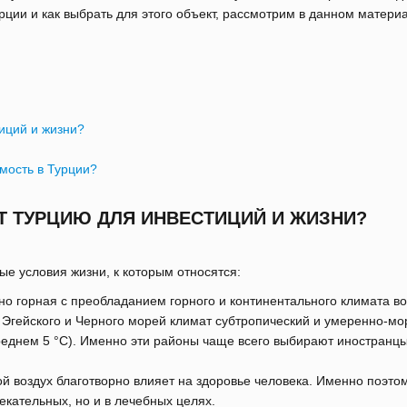
рции и как выбрать для этого объект, рассмотрим в данном матери
иций и жизни?
мость в Турции?
 ТУРЦИЮ ДЛЯ ИНВЕСТИЦИЙ И ЖИЗНИ?
е условия жизни, к которым относятся:
но горная с преобладанием горного и континентального климата во
Эгейского и Черного морей климат субтропический и умеренно-мор
среднем 5 °C). Именно эти районы чаще всего выбирают иностранц
й воздух благотворно влияет на здоровье человека. Именно поэто
екательных, но и в лечебных целях.