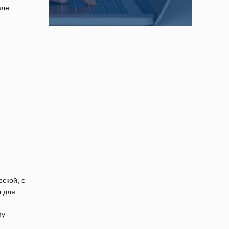
але.
ской, с
ы для
му