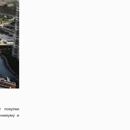
т покупки
инимуму и