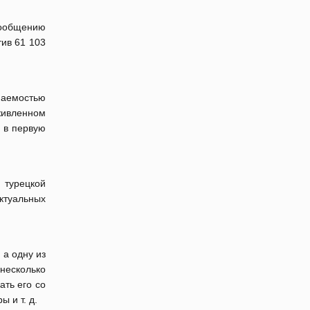
сообщению
тив 61 103
аемостью
живленном
, в первую
 турецкой
ктуальных
 а одну из
несколько
ать его со
 и т. д.